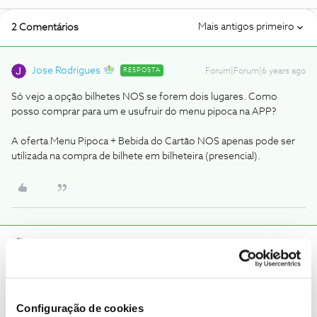
Mais antigos primeiro
2 Comentários
Jose Rodrigues
RESPOSTA
Forum|Forum|6 years ago
Só vejo a opção bilhetes NOS se forem dois lugares. Como
posso comprar para um e usufruir do menu pipoca na APP?
A oferta Menu Pipoca + Bebida do Cartão NOS apenas pode ser
utilizada na compra de bilhete em bilheteira (presencial).
Tiago C.
Forum|Forum|6 years ago
Bem-vindo ao Fórum NOS,
@Cláudio Carneiro
.
O
@Jose Rodrigues
respondeu corretamente à sua pergunta.
Configuração de cookies