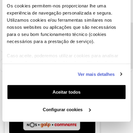
Os cookies permitem-nos proporcionar lhe uma
Ajude outros utilizadores marcando a resposta como "Melhor
resposta".
experiência de navegação personalizada e segura.
Utilizamos cookies e/ou ferramentas similares nos
nossos websites ou aplicações que são necessários
Ajude a comunidade a encontrar informação relevante. Marque
Precisa de ajuda?
como "Melhor Resposta" e faça "Like" nos melhores comentários.
para o seu bom funcionamento técnico (cookies
necessários para a prestação de serviço).
Caso aceite, poderemos utilizar cookies para analisar
informação estatística (cookies de analítica), adaptar
este serviço às suas preferências e apresentar-lhe
Ver mais detalhes
funcionalidades (cookies de personalização e
funcionalidade) e adaptar anúncios aos seus interesses
(cookies de publicidade personalizada). Pode gerir a
Aceitar todos
utilização dos cookies clicando em "
Configurar
Cookies
".
Configurar cookies