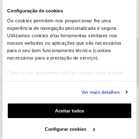
equipas responsáveis.
Configuração de cookies
Por favor, partilhe com a comunidade caso surja alguma outra
questão ou tema. Estamos sempre disponíveis para ajudar.
Os cookies permitem-nos proporcionar lhe uma
Obrigada
experiência de navegação personalizada e segura.
Utilizamos cookies e/ou ferramentas similares nos
nossos websites ou aplicações que são necessários
Ajude a comunidade a encontrar informação relevante. Marque
Precisa de ajuda?
para o seu bom funcionamento técnico (cookies
como "Melhor Resposta" e faça "Like" nos melhores comentários.
necessários para a prestação de serviço).
Siga os perfis da moderação, através da opção "Seguir", para estar
sempre a par das últimas novidades.
Caso aceite, poderemos utilizar cookies para analisar
informação estatística (cookies de analítica), adaptar
este serviço às suas preferências e apresentar-lhe
Ver mais detalhes
funcionalidades (cookies de personalização e
funcionalidade) e adaptar anúncios aos seus interesses
(cookies de publicidade personalizada). Pode gerir a
Aceitar todos
utilização dos cookies clicando em "
Configurar
Cookies
".
Configurar cookies