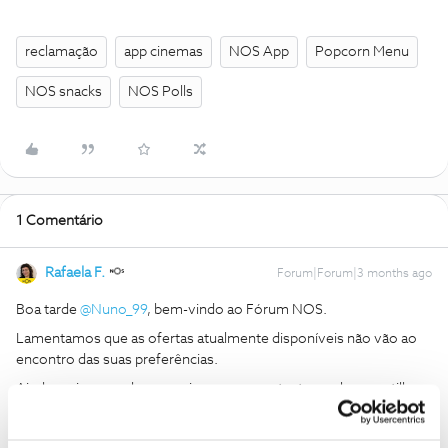
reclamação
app cinemas
NOS App
Popcorn Menu
NOS snacks
NOS Polls
1 Comentário
Rafaela F.
Forum|Forum|3 months ago
Boa tarde ​
@Nuno_99
, bem-vindo ao Fórum NOS.
Lamentamos que as ofertas atualmente disponíveis não vão ao
encontro das suas preferências.
Ainda assim, agradecemos imenso o seu testemunho e partilha.
A sua opinião é importante para nós para que possamos
continuar a melhorar e, como tal, analisadas internamente pelas