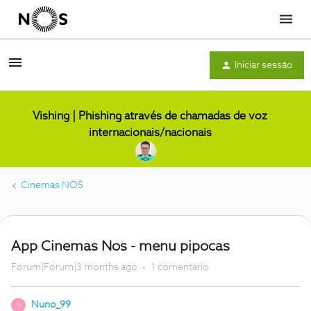
Menu
Iniciar sessão
Vishing | Phishing através de chamadas de voz
internacionais/nacionais
Cinemas NOS
App Cinemas Nos - menu pipocas
Forum|Forum|3 months ago
1 comentário
Nuno_99
N