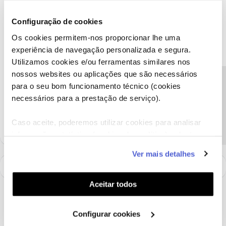
Boa tarde,
@JoanaPiresSilva
.
Configuração de cookies
Pedimos que, por favor, confirme o estado do cartão NOS na
Os cookies permitem-nos proporcionar lhe uma
App my NOS.
experiência de navegação personalizada e segura.
Aguardamos o seu feedback.
Utilizamos cookies e/ou ferramentas similares nos
Obrigado,
nossos websites ou aplicações que são necessários
Precisa de ajuda?
para o seu bom funcionamento técnico (cookies
necessários para a prestação de serviço).
Ajude a comunidade a encontrar informação relevante. Marque
como "Melhor Resposta" e faça "Like" nos melhores comentários.
Caso aceite, poderemos utilizar cookies para analisar
informação estatística (cookies de analítica), adaptar
este serviço às suas preferências e apresentar-lhe
Ver mais detalhes
funcionalidades (cookies de personalização e
funcionalidade) e adaptar anúncios aos seus interesses
(cookies de publicidade personalizada). Pode gerir a
Aceitar todos
utilização dos cookies clicando em "
Configurar
Cookies
".
Configurar cookies