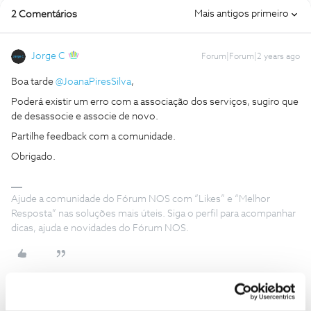
Mais antigos primeiro
2 Comentários
Jorge C
Forum|Forum|2 years ago
Boa tarde
@JoanaPiresSilva
,
Poderá existir um erro com a associação dos serviços, sugiro que
de desassocie e associe de novo.
Partilhe feedback com a comunidade.
Obrigado.
Ajude a comunidade do Fórum NOS com “Likes” e “Melhor
Resposta” nas soluções mais úteis. Siga o perfil para acompanhar
dicas, ajuda e novidades do Fórum NOS.
Mário P.
Forum|Forum|2 years ago