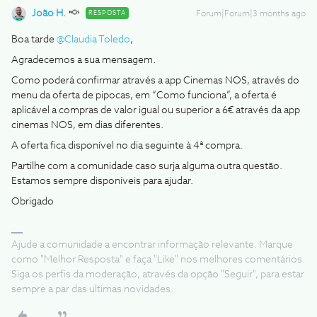
João H.
RESPOSTA
Forum|Forum|3 months ago
Boa tarde ​
@Claudia Toledo
,
Agradecemos a sua mensagem.
Como poderá confirmar através a app Cinemas NOS, através do
menu da oferta de pipocas, em “Como funciona”, a oferta é
aplicável a compras de valor igual ou superior a 6€ através da app
cinemas NOS, em dias diferentes.
A oferta fica disponível no dia seguinte à 4ª compra.
Partilhe com a comunidade caso surja alguma outra questão.
Estamos sempre disponíveis para ajudar.
Obrigado
Ajude a comunidade a encontrar informação relevante. Marque
como "Melhor Resposta" e faça "Like" nos melhores comentários.
Siga os perfis da moderação, através da opção "Seguir", para estar
sempre a par das ultimas novidades.