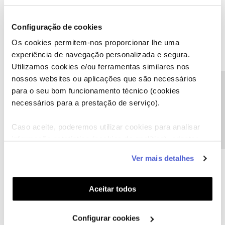
Configuração de cookies
Os cookies permitem-nos proporcionar lhe uma
Claudia Toledo
AUTOR
Forum|Forum|3 months ago
C
experiência de navegação personalizada e segura.
Utilizamos cookies e/ou ferramentas similares nos
Mesmo que tenha terminado.
nossos websites ou aplicações que são necessários
Eu efetuei as 4 compras, portanto tinha direito, quando fui ao
Precisa de ajuda?
para o seu bom funcionamento técnico (cookies
cinema disseram que a oferta estaria disponivel na proxima ida ao
necessários para a prestação de serviço).
cinema, porem sumiu da app.
Caso aceite, poderemos utilizar cookies para analisar
Iniciou outra campanha e a nova compra nem foi considerada.
informação estatística (cookies de analítica), adaptar
este serviço às suas preferências e apresentar-lhe
Ver mais detalhes
funcionalidades (cookies de personalização e
funcionalidade) e adaptar anúncios aos seus interesses
(cookies de publicidade personalizada). Pode gerir a
Aceitar todos
utilização dos cookies clicando em "
Configurar
Rafaela F.
Forum|Forum|3 months ago
Cookies
".
Configurar cookies
Compreendemos, ​
@Claudia Toledo
, e lamentamos que não tenha