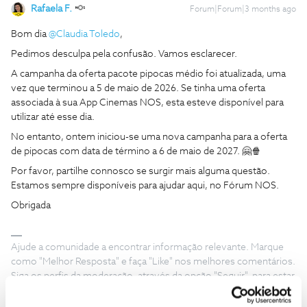
Rafaela F.
Forum|Forum|3 months ago
Bom dia ​
@Claudia Toledo
,
Pedimos desculpa pela confusão. Vamos esclarecer.
A campanha da oferta pacote pipocas médio foi atualizada, uma
vez que terminou a 5 de maio de 2026. Se tinha uma oferta
associada à sua App Cinemas NOS, esta esteve disponível para
utilizar até esse dia.
No entanto, ontem iniciou-se uma nova campanha para a oferta
de pipocas com data de término a 6 de maio de 2027. 🤗🍿
Por favor, partilhe connosco se surgir mais alguma questão.
Estamos sempre disponíveis para ajudar aqui, no Fórum NOS.
Obrigada
Ajude a comunidade a encontrar informação relevante. Marque
como "Melhor Resposta" e faça "Like" nos melhores comentários.
Siga os perfis da moderação, através da opção "Seguir", para estar
sempre a par das últimas novidades.