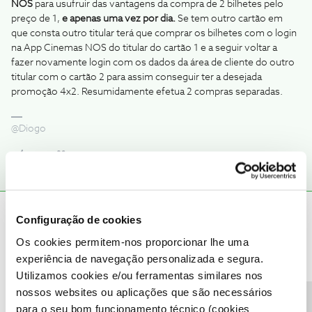
NOS
para usufruir das vantagens da compra de 2 bilhetes pelo
preço de 1,
e apenas uma vez por dia.
Se tem outro cartão em
que consta outro titular terá que comprar os bilhetes com o login
na App Cinemas NOS do titular do cartão 1 e a seguir voltar a
fazer novamente login com os dados da área de cliente do outro
titular com o cartão 2 para assim conseguir ter a desejada
promoção 4x2. Resumidamente efetua 2 compras separadas.
@Diogo
PSDML
AUTOR
Forum|Forum|6 years ago
P
Configuração de cookies
Os cookies permitem-nos proporcionar lhe uma
Os dois cartoes estao associados a serviços com o mesmo
titular?
experiência de navegação personalizada e segura.
Seria mais avisado contratar os serviços com diferentes titulares
Utilizamos cookies e/ou ferramentas similares nos
(se em moradas diferentes) caso a vantagem dos dois cartoes
nossos websites ou aplicações que são necessários
supere eventuais vantagens dos dois serviços no mesmo titular.
para o seu bom funcionamento técnico (cookies