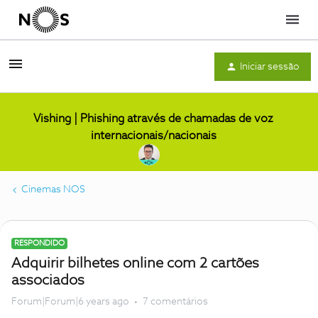
Menu
Iniciar sessão
Vishing | Phishing através de chamadas de voz
internacionais/nacionais
Cinemas NOS
RESPONDIDO
Adquirir bilhetes online com 2 cartões
associados
Forum|Forum|6 years ago
7 comentários