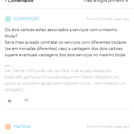
Mais antigos primeiro
7 Comentários
C24XXXX201
Forum|Forum|6 years ago
C
Os dois cartoes estao associados a serviços com o mesmo
titular?
Seria mais avisado contratar os serviços com diferentes titulares
(se em moradas diferentes) caso a vantagem dos dois cartoes
supere eventuais vantagens dos dois serviços no mesmo titular.
Ser cliente NOS pode não ser fácil, mas a cada obstáculo
superado ganha-se força para seguir em frente. Respeito por
quem se propõem ajudar sem nada em troca... nem mesmo um
obrigado;)
MariSilva
Forum|Forum|6 years ago
M