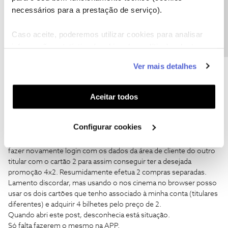
Precisa de ajuda?
Não. Os serviços são de titulares diferentes.
necessários para a prestação de serviço).
Caso aceite, poderemos utilizar cookies para analisar
informação estatística (cookies de analítica), adaptar
este serviço às suas preferências e apresentar-lhe
Ver mais detalhes
PSDML
AUTOR
Forum|Forum|6 years ago
funcionalidades (cookies de personalização e
P
funcionalidade) e adaptar anúncios aos seus interesses
Olá
@PSDML
,
(cookies de publicidade personalizada). Pode gerir a
Aceitar todos
Para cada serviço de casa NOS é atribuído
somente um cartão
utilização dos cookies clicando em "
Configurar
NOS
para usufruir das vantagens da compra de 2 bilhetes pelo
Cookies
".
preço de 1,
e apenas uma vez por dia.
Se tem outro cartão em
Configurar cookies
que consta outro titular terá que comprar os bilhetes com o login
na App Cinemas NOS do titular do cartão 1 e a seguir voltar a
fazer novamente login com os dados da área de cliente do outro
titular com o cartão 2 para assim conseguir ter a desejada
promoção 4x2. Resumidamente efetua 2 compras separadas.
Lamento discordar, mas usando o nos cinema no browser posso
usar os dois cartões que tenho associado à minha conta (titulares
diferentes) e adquirir 4 bilhetes pelo preço de 2.
Quando abri este post, desconhecia está situação.
Só falta fazerem o mesmo na APP.