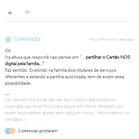
C24XXXX201
Forum|Forum|6 years ago
C
Ok.
Na altura que respondi nao pensei em "...
partilhar o Cartão NOS
digital pela família..."
Faz sentido. Existindo na familia dois titulares de serviços
diferentes e estando a partilha autorizada, tem de existir essa
possibilidade.
Ser cliente NOS pode não ser fácil, mas a cada obstáculo
superado ganha-se força para seguir em frente. Respeito por
quem se propõem ajudar sem nada em troca... nem mesmo um
obrigado;)
2 pessoas gostaram
P
F