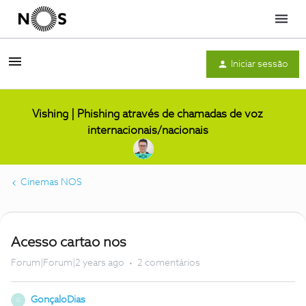
Menu
Iniciar sessão
Vishing | Phishing através de chamadas de voz
internacionais/nacionais
Cinemas NOS
Acesso cartao nos
Forum|Forum|2 years ago
2 comentários
GonçaloDias
G