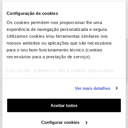
Mário P.
Forum|Forum|2 years ago
Configuração de cookies
Bom dia
@GonçaloDias
, seja bem-vindo ao Fórum NOS.
Os cookies permitem-nos proporcionar lhe uma
Diga-nos, por favor, se apesar de não aparecer na App Cinemas
experiência de navegação personalizada e segura.
NOS se o cartão NOS está disponível para consulta na App NOS e
Utilizamos cookies e/ou ferramentas similares nos
Área de Cliente em “Perfil” ou “Vantagens”.
nossos websites ou aplicações que são necessários
Obrigado
Precisa de ajuda?
para o seu bom funcionamento técnico (cookies
necessários para a prestação de serviço).
Ajude a comunidade a encontrar informação relevante. Marque
como "Melhor Resposta" e faça "Like" nos melhores comentários.
Caso aceite, poderemos utilizar cookies para analisar
informação estatística (cookies de analítica), adaptar
este serviço às suas preferências e apresentar-lhe
Ver mais detalhes
funcionalidades (cookies de personalização e
funcionalidade) e adaptar anúncios aos seus interesses
(cookies de publicidade personalizada). Pode gerir a
Aceitar todos
utilização dos cookies clicando em "
Configurar
Cookies
".
Configurar cookies