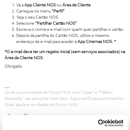
Vá à
App Cliente NOS
ou
Área de Cliente
Carregue no menu
“Perfil"
Veja o seu Cartão NOS
Selecione
“Partilhar Cartão NOS"
Escreva o nome e e-mail com quem quer partilhar o cartão
Depois da partilha do Cartão NOS, utilize o mesmo
endereço de e-mail para aceder à
App Cinemas NOS. *
*O e-mail deve ter um registo inicial (sem serviços associados) na
Área de Cliente NOS.
Obrigado
Ajude a comunidade do Fórum NOS com “Likes” e “Melhor
Resposta” nas soluções mais úteis. Siga o perfil para acompanhar
dicas, ajuda e novidades do Fórum NOS.