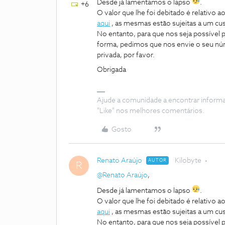
Desde já lamentamos o lapso
.
+6
O valor que lhe foi debitado é relativo
aqui
, as mesmas estão sujeitas a um cu
No entanto, para que nos seja possível
forma, pedimos que nos envie o seu nú
privada, por favor.
Obrigada
Ajude a comunidade a encontrar inform
"Like" nos melhores comentários.
Gosto
Renato Araújo
Kilobyte
AUTOR
R
@Renato Araújo
,
Desde já lamentamos o lapso
.
O valor que lhe foi debitado é relativo
aqui
, as mesmas estão sujeitas a um cu
No entanto, para que nos seja possível