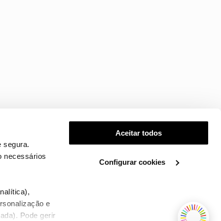
Aceitar todos
 segura.
o necessários
Configurar cookies
.
alítica),
ersonalização e
ada). Pode gerir