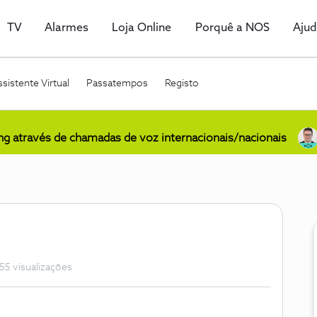
TV
Alarmes
Loja Online
Porquê a NOS
Aju
sistente Virtual
Passatempos
Registo
ing através de chamadas de voz internacionais/nacionais
55 visualizações