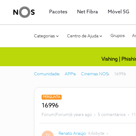
Pacotes
Net Fibra
Móvel 5G
Grupos
As
Categorias
Centro de Ajuda
Vishing | Phish
Comunidade
APPs
Cinemas NOS
16996
PERGUNTA
16996
Forum|Forum|6 years ago
5 comentários
11
Renato Araújo
Kilobyte