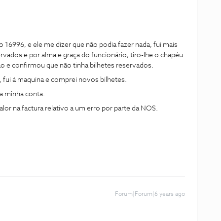
 16996, e ele me dizer que não podia fazer nada, fui mais
ervados e por alma e graça do funcionário, tiro-lhe o chapéu
ão e confirmou que não tinha bilhetes reservados.
, fui á maquina e comprei novos bilhetes.
a minha conta.
or na factura relativo a um erro por parte da NOS.
Forum|Forum|6 years ago