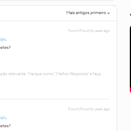
Mais antigos primeiro
Forum|Forum|6 years ago
újo
,
hetes?
ação relevante. Marque como "Melhor Resposta" e faça
Forum|Forum|6 years ago
újo
,
hetes?