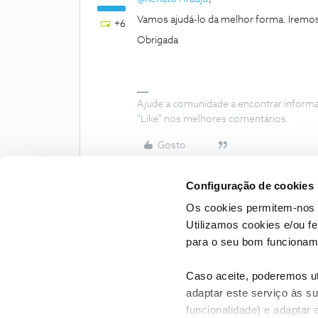
Vamos ajudá-lo da melhor forma. Iremo
+6
Obrigada
Ajude a comunidade a encontrar inform
"Like" nos melhores comentários.
Gosto
Configuração de cookies
Os cookies permitem-nos 
Utilizamos cookies e/ou f
para o seu bom funcioname
Caso aceite, poderemos uti
adaptar este serviço às su
funcionalidade) e adaptar 