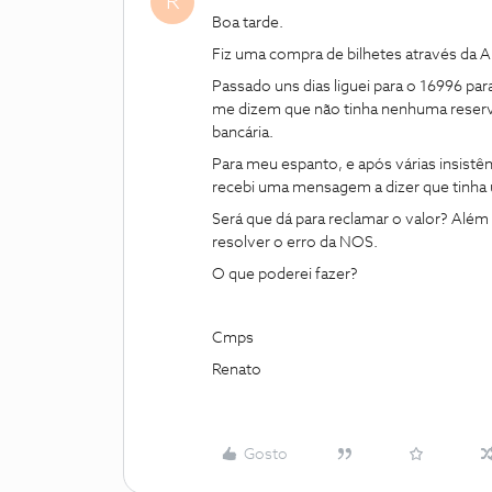
R
Boa tarde.
Fiz uma compra de bilhetes através da
Passado uns dias liguei para o 16996 pa
me dizem que não tinha nenhuma reserva,
bancária.
Para meu espanto, e após várias insistê
recebi uma mensagem a dizer que tinha u
Será que dá para reclamar o valor? Além 
resolver o erro da NOS.
O que poderei fazer?
Cmps
Renato
Gosto