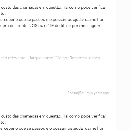
 ao custo das chamadas em questão. Tal como pode verificar
sto.
 perceber o que se passou e o possamos ajudar da melhor
mero de cliente NOS ou o NIF do titular por mensagem
ação relevante. Marque como "Melhor Resposta" e faça
Forum|Forum|6 years ago
 ao custo das chamadas em questão. Tal como pode verificar
sto.
 perceber o que se passou e o possamos ajudar da melhor