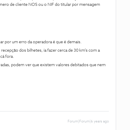
mero de cliente NOS ou o NIF do titular por mensagem
ar por um erro da operadora é que é demais.
 recepção dos bilhetes, ía fazer cerca de 30 km’s com a
cá fora.
vadas, podem ver que existem valores debitados que nem
Forum|Forum|6 years ago