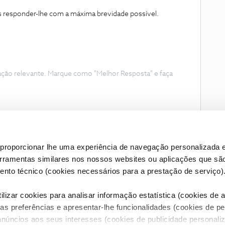
s responder-lhe com a máxima brevidade possível.
ação relevante. Marque como "Melhor Resposta" e faça
proporcionar lhe uma experiência de navegação personalizada e
erramentas similares nos nossos websites ou aplicações que sã
nto técnico (cookies necessários para a prestação de serviço)
lizar cookies para analisar informação estatística (cookies de an
as preferências e apresentar-lhe funcionalidades (cookies de p
Condições do Fórum NOS
Accessibility statement
anúncios aos seus interesses (cookies de publicidade personaliz