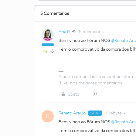
5 Comentários
Ana P.
Moderador
Bem-vindo ao Fórum NOS
@Renato Ara
Tem o comprovativo da compra dos bil
+6
Ajude a comunidade a encontrar inform
"Like" nos melhores comentários.
Gosto
Renato Araújo
Kilobyte
AUTOR
R
Bem-vindo ao Fórum NOS
@Renato Ara
Tem o comprovativo da compra dos bil