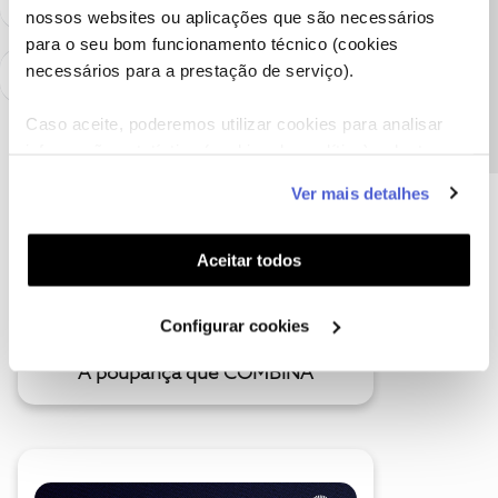
nossos websites ou aplicações que são necessários
Precisa de ajuda?
para o seu bom funcionamento técnico (cookies
necessários para a prestação de serviço).
Caso aceite, poderemos utilizar cookies para analisar
informação estatística (cookies de analítica), adaptar
este serviço às suas preferências e apresentar-lhe
Ver mais detalhes
funcionalidades (cookies de personalização e
funcionalidade) e adaptar anúncios aos seus interesses
(cookies de publicidade personalizada). Pode gerir a
Aceitar todos
utilização dos cookies clicando em "
Configurar
Cookies
".
Configurar cookies
A poupança que COMBINA