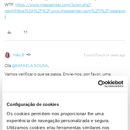
WTF.
https://www.messenger.com/login.php?
next=https%3A%2F%2Fwww.messenger.com%2Ft%2Fwearewt
f
Inês B.
Forum|Forum|4 years ago
Olá
@RAFAELA SOUSA
,
Vamos verificar o que se passa. Envie-nos, por favor, uma
mensagem privada com o seu número WTF e PIN original para o
perfil
@Fórum
.
Obrigada
Configuração de cookies
Ajude a comunidade a encontrar informação relevante. Marque
Os cookies permitem-nos proporcionar lhe uma
como "Melhor Resposta" e faça "Like" nos melhores comentários.
experiência de navegação personalizada e segura.
Utilizamos cookies e/ou ferramentas similares nos