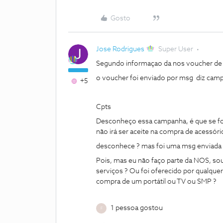
Gosto
Jose Rodrigues
Super User
Segundo informaçao da nos voucher de o
o voucher foi enviado por msg diz cam
+5
Cpts
Desconheço essa campanha, é que se fo
não irá ser aceite na compra de acessóri
desconhece ? mas foi uma msg enviada 
Pois, mas eu não faço parte da NOS, so
serviços ? Ou foi oferecido por qualque
compra de um portátil ou TV ou SMP ?
1 pessoa gostou
F