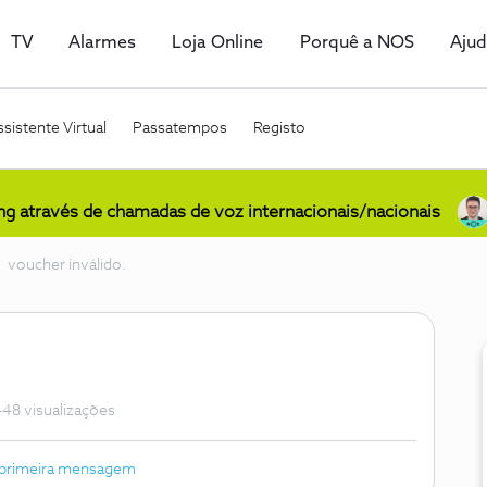
TV
Alarmes
Loja Online
Porquê a NOS
Aju
sistente Virtual
Passatempos
Registo
ing através de chamadas de voz internacionais/nacionais
voucher inválido.
48 visualizações
 primeira mensagem