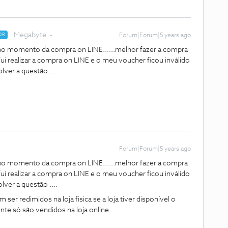
Megabyte
OR
Forum|Forum|5 years ago
o momento da compra on LINE......melhor fazer a compra
fui realizar a compra on LINE e o meu voucher ficou inválido
ver a questão ....
Forum|Forum|5 years ago
o momento da compra on LINE......melhor fazer a compra
fui realizar a compra on LINE e o meu voucher ficou inválido
ver a questão ....
er redimidos na loja fisica se a loja tiver disponível o
te só são vendidos na loja online.