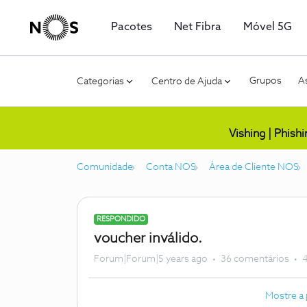
Pacotes
Net Fibra
Móvel 5G
Grupos
As
Categorias
Centro de Ajuda
Vishing | Phish
Comunidade
Conta NOS
Área de Cliente NOS
RESPONDIDO
voucher inválido.
Forum|Forum|5 years ago
36 comentários
4
Mostre a