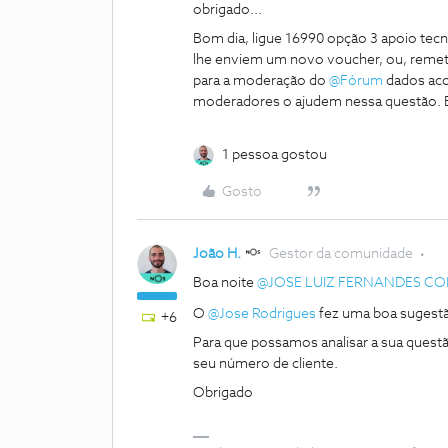
obrigado...
Bom dia, ligue 16990 opção 3 apoio tecn
lhe enviem um novo voucher, ou, remet
para a moderação do
@Fórum
dados aco
moderadores o ajudem nessa questão. E
1 pessoa gostou
Gosto
João H.
Gestor da comunidade
Boa noite
@JOSE LUIZ FERNANDES CO
O
@Jose Rodrigues
fez uma boa sugest
+6
Para que possamos analisar a sua ques
seu número de cliente.
Obrigado