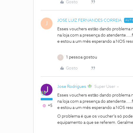
Gosto
JOSE LUIZ FERNANDES CORREIA
AUT
J
Esses vouchers estão dando problema n
na loja com a presença do atendente.....
e estou a um mês esperando a NOS resol
1 pessoa gostou
F
Gosto
Jose Rodrigues
Super User
Esses vouchers estão dando problema n
na loja com a presença do atendente.....
+5
e estou a um mês esperando a NOS resol
O problema é que os voucher’s só podem s
equipamento a que se referem. Geralmen