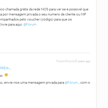
ico chamada grátis da rede NOS para ver se é possível que
a por mensagem privada o seu numero de cliente ou NIF
mpanhados pelo voucher (código) para que os
nvie para aqui:
@Fórum
Forum|Forum|5 years ago
RREIA
,
ão.
tão, envie-nos uma mensagem privada para
@Fórum
, com o