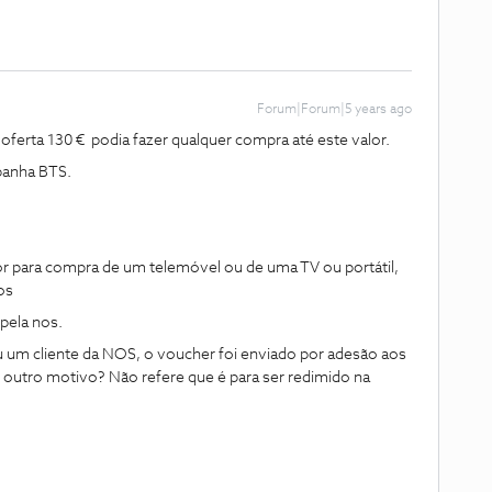
Forum|Forum|5 years ago
ferta 130 € podia fazer qualquer compra até este valor.
panha BTS.
r para compra de um telemóvel ou de uma TV ou portátil,
os
pela nos.
u um cliente da NOS, o voucher foi enviado por adesão aos
r outro motivo? Não refere que é para ser redimido na