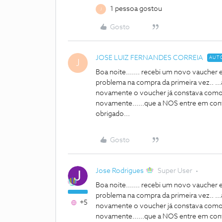
1 pessoa gostou
J
Gosto
JOSE LUIZ FERNANDES CORREIA
AUT
J
Boa noite....... recebi um novo vaucher 
problema na compra da primeira vez.. ...
novamente o voucher já constava como i
novamente......que a NOS entre em cont
obrigado...
Gosto
Jose Rodrigues
Super User
Boa noite....... recebi um novo vaucher 
problema na compra da primeira vez.. ...
+5
novamente o voucher já constava como i
novamente......que a NOS entre em cont