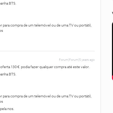
panha BTS.
r para compra de um telemóvel ou de uma TV ou portátil,
os
Forum|Forum|5 years ago
ferta 130 € podia fazer qualquer compra até este valor.
panha BTS.
r para compra de um telemóvel ou de uma TV ou portátil,
os
pela nos.