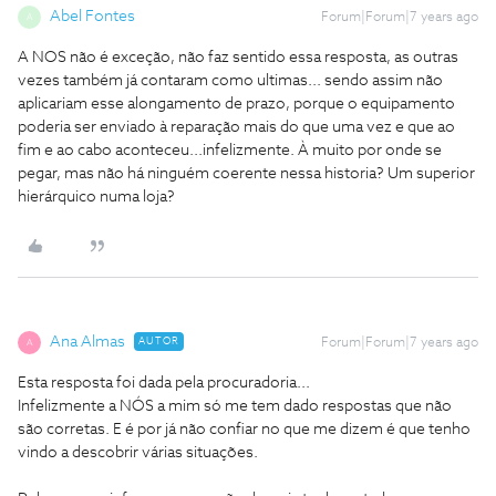
Abel Fontes
Forum|Forum|7 years ago
A
A NOS não é exceção, não faz sentido essa resposta, as outras
vezes também já contaram como ultimas... sendo assim não
aplicariam esse alongamento de prazo, porque o equipamento
poderia ser enviado à reparação mais do que uma vez e que ao
fim e ao cabo aconteceu...infelizmente. À muito por onde se
pegar, mas não há ninguém coerente nessa historia? Um superior
hierárquico numa loja?
Ana Almas
AUTOR
Forum|Forum|7 years ago
A
Esta resposta foi dada pela procuradoria...
Infelizmente a NÓS a mim só me tem dado respostas que não
são corretas. E é por já não confiar no que me dizem é que tenho
vindo a descobrir várias situações.