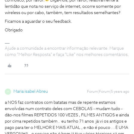
connosco, por favor.
Diga-nos, por favor, relativamente à
lentidão que nota no serviço de internet, ocorre somente por
wireless ou por cabo, também, tem resultados semelhantes?
Ficamos a aguardar o seu feedback.
Obrigado
Ajude a comunidade a encontrar informação relevante. Marque
como "Melhor Resposta" e faça "Like" nos melhores comentários.
Maria isabel Abreu
Forum|Forum|5 years ago
M
a NOS faz contratos com batatas mas de repente estamos
envolvdas num contrato deles com CEBOLAS - mudam tudo -
dão-nos filmes REPETIDOS 100 VEZES , FILMES ANTIGOS e ainda
por cima repetidos também . eu tenho 71 anos já vi os antigos e
pago para ter o MELHOR E MAIS ATUAL , e não é pouco . . É UMA