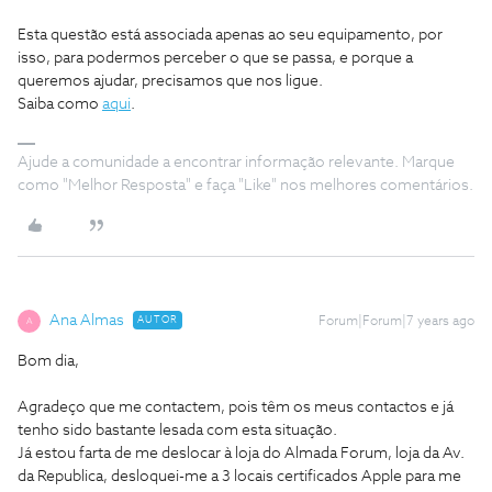
Esta questão está associada apenas ao seu equipamento, por
isso, para podermos perceber o que se passa, e porque a
queremos ajudar, precisamos que nos ligue.
Saiba como
aqui
.
Ajude a comunidade a encontrar informação relevante. Marque
como "Melhor Resposta" e faça "Like" nos melhores comentários.
Ana Almas
AUTOR
Forum|Forum|7 years ago
A
Bom dia,
Agradeço que me contactem, pois têm os meus contactos e já
tenho sido bastante lesada com esta situação.
Já estou farta de me deslocar à loja do Almada Forum, loja da Av.
da Republica, desloquei-me a 3 locais certificados Apple para me