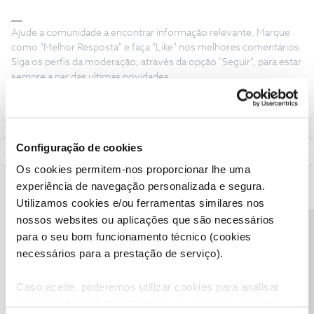
Ajude a comunidade a encontrar informação relevante. Marque
como "Melhor Resposta" e faça "Like" nos melhores comentários.
Siga os perfis da moderação, através da opção "Seguir", para estar
sempre a par das ultimas novidades.
Configuração de cookies
Os cookies permitem-nos proporcionar lhe uma
experiência de navegação personalizada e segura.
Utilizamos cookies e/ou ferramentas similares nos
nossos websites ou aplicações que são necessários
Precisa de ajuda?
para o seu bom funcionamento técnico (cookies
necessários para a prestação de serviço).
Caso aceite, poderemos utilizar cookies para analisar
informação estatística (cookies de analítica), adaptar