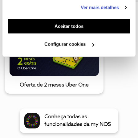
este serviço às suas preferências e apresentar-lhe
Ver mais detalhes
funcionalidades (cookies de personalização e
A poupança que COMBINA
funcionalidade) e adaptar anúncios aos seus interesses
(cookies de publicidade personalizada). Pode gerir a
Aceitar todos
utilização dos cookies clicando em "
Configurar
Cookies
".
Configurar cookies
Oferta de 2 meses Uber One
Conheça todas as
funcionalidades da my NOS