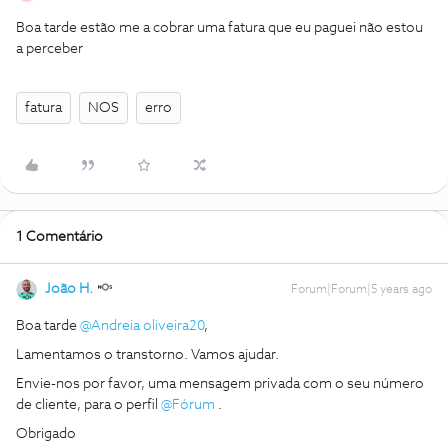
Boa tarde estão me a cobrar uma fatura que eu paguei não estou
a perceber
fatura
NOS
erro
1 Comentário
João H.
Forum|Forum|5 years ago
Boa tarde
@Andreia oliveira20
,
Lamentamos o transtorno. Vamos ajudar.
Envie-nos por favor, uma mensagem privada com o seu número
de cliente, para o perfil
@Fórum
.
Obrigado