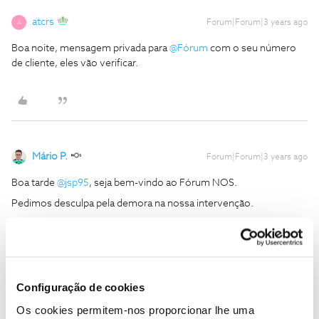
atcrs
Forum|Forum|3 years ago
A
Boa noite, mensagem privada para
@Fórum
com o seu número
de cliente, eles vão verificar.
Mário P.
Forum|Forum|3 years ago
Boa tarde
@jsp95
, seja bem-vindo ao Fórum NOS.
Pedimos desculpa pela demora na nossa intervenção.
O​​
@atcrs
deu uma boa ajuda.
Respondemos à sua mensagem privada, por favor, consulte a sua
caixa de mensagens.
Obrigado
Configuração de cookies
Os cookies permitem-nos proporcionar lhe uma