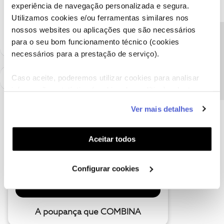
experiência de navegação personalizada e segura.
Ajude a comunidade a encontrar informação relevante. Marque
Utilizamos cookies e/ou ferramentas similares nos
como "Melhor Resposta" e faça "Like" nos melhores comentários.
nossos websites ou aplicações que são necessários
Precisa de ajuda?
para o seu bom funcionamento técnico (cookies
necessários para a prestação de serviço).
Caso aceite, poderemos utilizar cookies para analisar
informação estatística (cookies de analítica), adaptar
este serviço às suas preferências e apresentar-lhe
Ver mais detalhes
funcionalidades (cookies de personalização e
funcionalidade) e adaptar anúncios aos seus interesses
(cookies de publicidade personalizada). Pode gerir a
Aceitar todos
utilização dos cookies clicando em "
Configurar
Cookies
".
Configurar cookies
A poupança que COMBINA