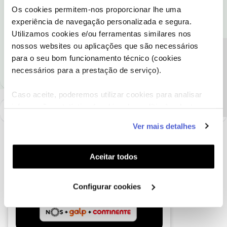
Os cookies permitem-nos proporcionar lhe uma
experiência de navegação personalizada e segura.
Ajude a comunidade a encontrar informação relevante. Marque
Utilizamos cookies e/ou ferramentas similares nos
como "Melhor Resposta" e faça "Like" nos melhores comentários.
nossos websites ou aplicações que são necessários
Siga os perfis da moderação, através da opção "Seguir", para estar
Precisa de ajuda?
sempre a par das ultimas novidades.
para o seu bom funcionamento técnico (cookies
necessários para a prestação de serviço).
Caso aceite, poderemos utilizar cookies para analisar
informação estatística (cookies de analítica), adaptar
este serviço às suas preferências e apresentar-lhe
Ver mais detalhes
funcionalidades (cookies de personalização e
funcionalidade) e adaptar anúncios aos seus interesses
(cookies de publicidade personalizada). Pode gerir a
Aceitar todos
utilização dos cookies clicando em "
Configurar
Cookies
".
Configurar cookies