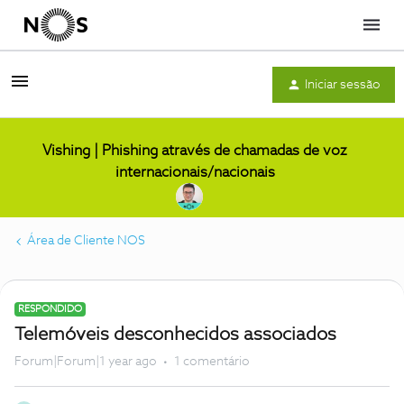
Menu
Iniciar sessão
Vishing | Phishing através de chamadas de voz
internacionais/nacionais
Área de Cliente NOS
RESPONDIDO
Telemóveis desconhecidos associados
Forum|Forum|1 year ago
1 comentário