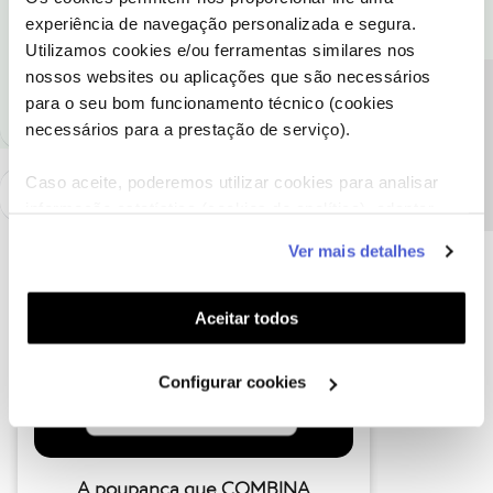
de apoio!
experiência de navegação personalizada e segura.
Utilizamos cookies e/ou ferramentas similares nos
nossos websites ou aplicações que são necessários
"Eu sou imune"
Precisa de ajuda?
para o seu bom funcionamento técnico (cookies
necessários para a prestação de serviço).
Caso aceite, poderemos utilizar cookies para analisar
informação estatística (cookies de analítica), adaptar
este serviço às suas preferências e apresentar-lhe
Ver mais detalhes
funcionalidades (cookies de personalização e
funcionalidade) e adaptar anúncios aos seus interesses
(cookies de publicidade personalizada). Pode gerir a
Aceitar todos
utilização dos cookies clicando em "
Configurar
Cookies
".
Configurar cookies
A poupança que COMBINA