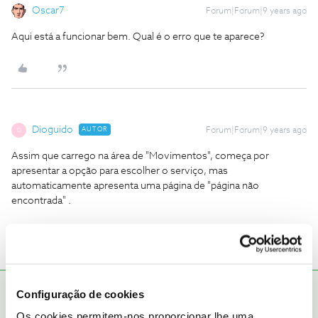
Oscar7
Forum|Forum|9 years ago
Aqui está a funcionar bem. Qual é o erro que te aparece?
Dioguido
AUTOR
Forum|Forum|9 years ago
D
Assim que carrego na área de "Movimentos", começa por
apresentar a opção para escolher o serviço, mas
automaticamente apresenta uma página de "página não
encontrada" .
Bond Girl
RESPOSTA
Forum|Forum|9 years ago
Configuração de cookies
Os cookies permitem-nos proporcionar lhe uma
Dioguido, por aqui tb tá tudo bem..é melhores ligares para a linha