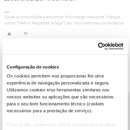
Ajude a comunidade a encontrar informação relevante. Marque
como "Melhor Resposta" e faça "Like" nos melhores comentários.
Kartik Patel
AUTOR
Forum|Forum|4 years ago
K
Configuração de cookies
No sir
Os cookies permitem-nos proporcionar lhe uma
experiência de navegação personalizada e segura.
Utilizamos cookies e/ou ferramentas similares nos
nossos websites ou aplicações que são necessários
Precisa de ajuda?
para o seu bom funcionamento técnico (cookies
Mário P.
Forum|Forum|4 years ago
necessários para a prestação de serviço).
We will help,
@Kartik Patel
Caso aceite, poderemos utilizar cookies para analisar
Send us a private message, with your customer number, to the