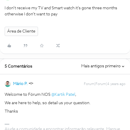
I don’t receive my TV and Smart watch it’s gone three months
otherwise I don’t want to pay
Área de Cliente
Mais antigos primeiro
5 Comentários
Mário P.
Forum|Forum|4 years ago
Welcome to Fórum NOS
@Kartik Patel
,
We are here to help, so detail us your question.
Thanks
Ajude a comunidade a encontrar informação relevante. Marque