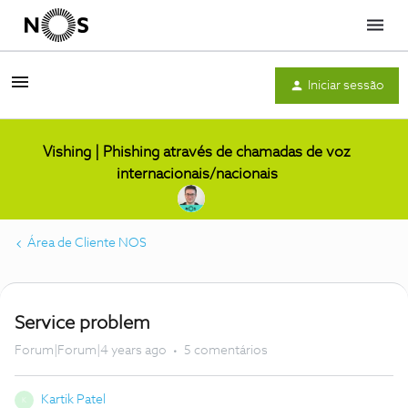
Menu
Iniciar sessão
Vishing | Phishing através de chamadas de voz
internacionais/nacionais
Área de Cliente NOS
Service problem
Forum|Forum|4 years ago
5 comentários
Kartik Patel
K