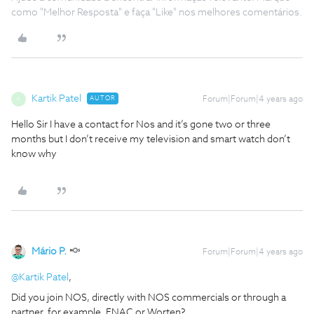
como "Melhor Resposta" e faça "Like" nos melhores comentários.
Kartik Patel
AUTOR
Forum|Forum|4 years ago
K
Hello Sir I have a contact for Nos and it’s gone two or three
months but I don’t receive my television and smart watch don’t
know why
Mário P.
Forum|Forum|4 years ago
@Kartik Patel
,
Did you join NOS, directly with NOS commercials or through a
partner, for example, FNAC or Worten?