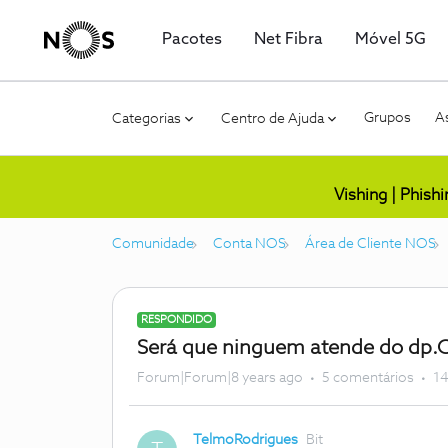
Pacotes
Net Fibra
Móvel 5G
Grupos
As
Categorias
Centro de Ajuda
Vishing | Phish
Comunidade
Conta NOS
Área de Cliente NOS
RESPONDIDO
Será que ninguem atende do dp.
Forum|Forum|8 years ago
5 comentários
14
TelmoRodrigues
Bit