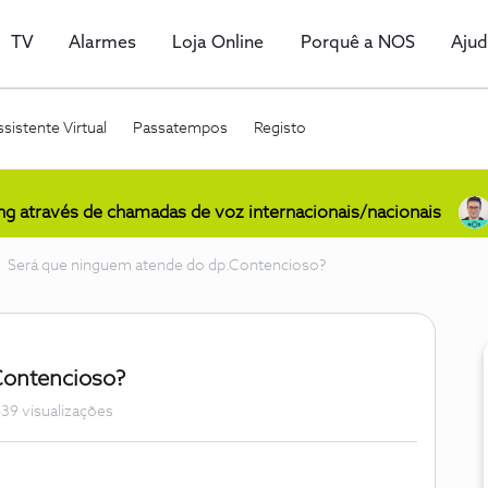
TV
Alarmes
Loja Online
Porquê a NOS
Aju
sistente Virtual
Passatempos
Registo
ing através de chamadas de voz internacionais/nacionais
Será que ninguem atende do dp.Contencioso?
Contencioso?
39 visualizações