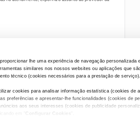
proporcionar lhe uma experiência de navegação personalizada e
erramentas similares nos nossos websites ou aplicações que sã
nto técnico (cookies necessários para a prestação de serviço)
lizar cookies para analisar informação estatística (cookies de an
as preferências e apresentar-lhe funcionalidades (cookies de p
Condições do Fórum NOS
Accessibility statement
anúncios aos seus interesses (cookies de publicidade personaliz
licando em "
Configurar Cookies
".
RIVACIDADE
CONFIGURAR COOKIES
QUALIDADE DE SERVIÇO
itos reservados