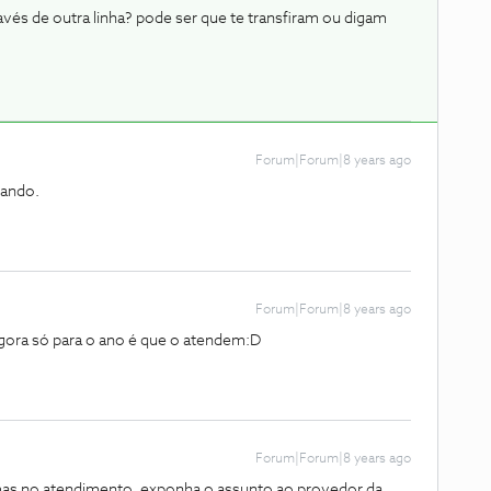
través de outra linha? pode ser que te transfiram ou digam
Forum|Forum|8 years ago
tando.
Forum|Forum|8 years ago
agora só para o ano é que o atendem:D
Forum|Forum|8 years ago
lemas no atendimento, exponha o assunto ao provedor da