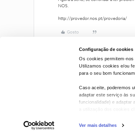
NOS.
http://provedor.nos.pt/provedoria/
Gosto
Configuração de cookies
Os cookies permitem-nos 
Utilizamos cookies e/ou f
para o seu bom funcioname
Caso aceite, poderemos uti
adaptar este serviço às su
funcionalidade) e adaptar 
a utilização dos cookies c
CONTACTOS
POLÍTICA DE P
Ver mais detalhes
NOS, todos os dire