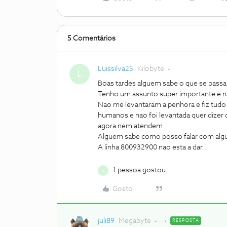
5 Comentários
Luissilva25
Kilobyte
L
Boas tardes alguem sabe o que se passa
Tenho um assunto super importante e 
Nao me levantaram a penhora e fiz tud
humanos e nao foi levantada quer dizer
agora nem atendem
Alguem sabe como posso falar com alg
A linha 800932900 nao esta a dar
1 pessoa gostou
L
Gosto
juli89
Megabyte
RESPOSTA