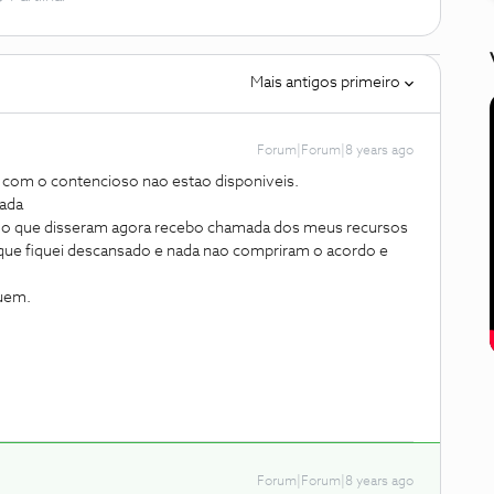
Mais antigos primeiro
Forum|Forum|8 years ago
 com o contencioso nao estao disponiveis.
nada
o o que disseram agora recebo chamada dos meus recursos
 que fiquei descansado e nada nao compriram o acordo e
uem.
Forum|Forum|8 years ago