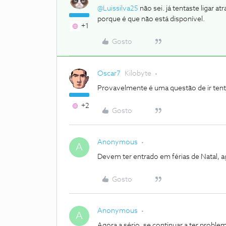
@Luissilva25
não sei. já tentaste ligar a
porque é que não está disponível.
+1
Gosto
Oscar7
Kilobyte
Provavelmente é uma questão de ir ten
+2
Gosto
Anonymous
A
Devem ter entrado em férias de Natal, 
Gosto
Anonymous
A
Agora a sério, se continuar a ter prob