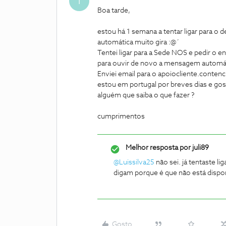
T
Boa tarde,
estou há 1 semana a tentar ligar para 
automática muito gira :@´
Tentei ligar para a Sede NOS e pedir 
para ouvir de novo a mensagem automát
Enviei email para o apoiocliente.conte
estou em portugal por breves dias e go
alguém que saiba o que fazer ?
cumprimentos
Melhor resposta por
juli89
@Luissilva25
não sei. já tentaste li
digam porque é que não está dispon
Gosto