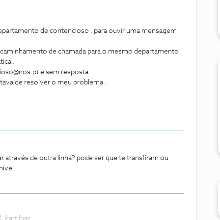
o departamento de contencioso , para ouvir uma mensagem
o encaminhamento de chamada para o mesmo departamento
ica .
ncioso@nos.pt e sem resposta.
stava de resolver o meu problema .
gar através de outra linha? pode ser que te transfiram ou
ível.
Partilhar