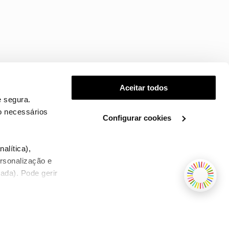
Aceitar todos
 segura.
o necessários
Configurar cookies
.
alítica),
ersonalização e
ada). Pode gerir
TERMOS E CONDIÇÕES
WHOLESALE