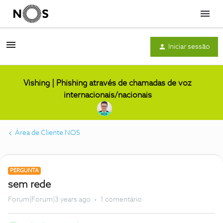
Menu
Iniciar sessão
Vishing | Phishing através de chamadas de voz
internacionais/nacionais
Área de Cliente NOS
PERGUNTA
sem rede
Forum|Forum|3 years ago
1 comentário