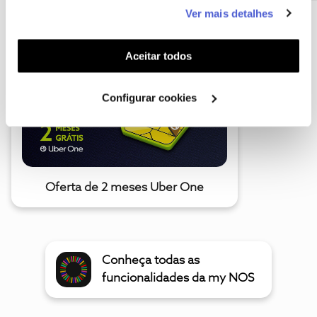
este serviço às suas preferências e apresentar-lhe
Ver mais detalhes
A poupança que COMBINA
funcionalidades (cookies de personalização e
funcionalidade) e adaptar anúncios aos seus interesses
(cookies de publicidade personalizada). Pode gerir a
Aceitar todos
utilização dos cookies clicando em "
Configurar
Cookies
".
Configurar cookies
Oferta de 2 meses Uber One
Conheça todas as
funcionalidades da my NOS