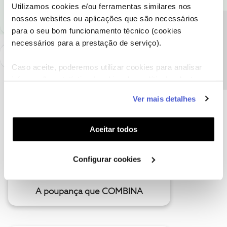
sempre a par das ultimas novidades.
Utilizamos cookies e/ou ferramentas similares nos
nossos websites ou aplicações que são necessários
Precisa de ajuda?
para o seu bom funcionamento técnico (cookies
necessários para a prestação de serviço).
Caso aceite, poderemos utilizar cookies para analisar
informação estatística (cookies de analítica), adaptar
este serviço às suas preferências e apresentar-lhe
Ver mais detalhes
funcionalidades (cookies de personalização e
funcionalidade) e adaptar anúncios aos seus interesses
(cookies de publicidade personalizada). Pode gerir a
Aceitar todos
utilização dos cookies clicando em "
Configurar
Cookies
".
Configurar cookies
A poupança que COMBINA