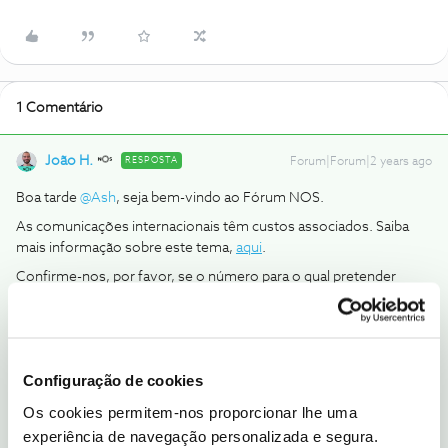
1 Comentário
João H.
RESPOSTA
Forum|Forum|2 years ago
Boa tarde
@Ash
, seja bem-vindo ao Fórum NOS.
As comunicações internacionais têm custos associados. Saiba
mais informação sobre este tema,
aqui
.
Confirme-nos, por favor, se o número para o qual pretender
enviar SMS é Português.
Obrigado
Configuração de cookies
Ajude a comunidade a encontrar informação relevante. Marque
como "Melhor Resposta" e faça "Like" nos melhores comentários.
Os cookies permitem-nos proporcionar lhe uma
Siga os perfis da moderação, através da opção "Seguir", para estar
experiência de navegação personalizada e segura.