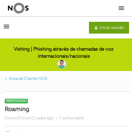
Menu
Iniciar sessão
Vishing | Phishing através de chamadas de voz
internacionais/nacionais
Área de Cliente NOS
RESPONDIDO
Roaming
Forum|Forum|2 years ago
1 comentário