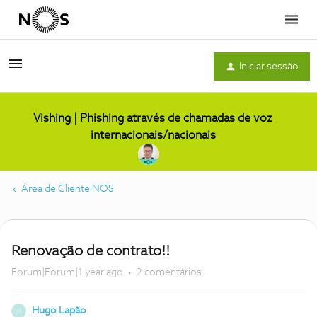
Menu
Iniciar sessão
Vishing | Phishing através de chamadas de voz
internacionais/nacionais
Área de Cliente NOS
Renovação de contrato!!
Forum|Forum|1 year ago
2 comentários
Hugo Lapão
H