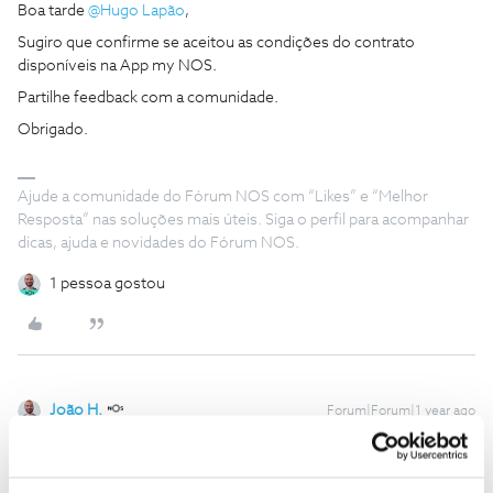
Boa tarde ​
@Hugo Lapão
,
Sugiro que confirme se aceitou as condições do contrato
disponíveis na App my NOS.
Partilhe feedback com a comunidade.
Obrigado.
Ajude a comunidade do Fórum NOS com “Likes” e “Melhor
Resposta” nas soluções mais úteis. Siga o perfil para acompanhar
dicas, ajuda e novidades do Fórum NOS.
1 pessoa gostou
João H.
Forum|Forum|1 year ago
Boa tarde ​
@Hugo Lapão
,
Agradecemos a sua mensagem. Vamos ajudar a analisar.