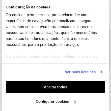
Envie-nos, por favor, uma mensagem privada para o perfil ​
Configuração de cookies
@Fórum
com o seu NIF e detalhe sobre a situação.
Os cookies permitem-nos proporcionar lhe uma
Obrigado
experiência de navegação personalizada e segura.
Utilizamos cookies e/ou ferramentas similares nos
nossos websites ou aplicações que são necessários
Ajude a comunidade a encontrar informação relevante. Marque
Precisa de ajuda?
como "Melhor Resposta" e faça "Like" nos melhores comentários.
para o seu bom funcionamento técnico (cookies
Siga os perfis da moderação, através da opção "Seguir", para estar
necessários para a prestação de serviço).
sempre a par das ultimas novidades.
Caso aceite, poderemos utilizar cookies para analisar
informação estatística (cookies de analítica), adaptar
este serviço às suas preferências e apresentar-lhe
Ver mais detalhes
funcionalidades (cookies de personalização e
funcionalidade) e adaptar anúncios aos seus interesses
(cookies de publicidade personalizada). Pode gerir a
Aceitar todos
utilização dos cookies clicando em "
Configurar
Cookies
".
Configurar cookies