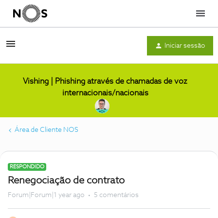
Menu
Iniciar sessão
Vishing | Phishing através de chamadas de voz
internacionais/nacionais
Área de Cliente NOS
RESPONDIDO
Renegociação de contrato
Forum|Forum|1 year ago
5 comentários