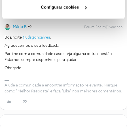
Cookies
".
Configurar cookies
Mário P.
Forum|Forum|1 year ago
Boa noite ​
@Jdsgoncalves
,
Agradecemos o seu feedback.
Partilhe com a comunidade caso surja alguma outra questão.
Estamos sempre disponíveis para ajudar.
Obrigado,
Ajude a comunidade a encontrar informação relevante. Marque
como "Melhor Resposta" e faça "Like" nos melhores comentários.