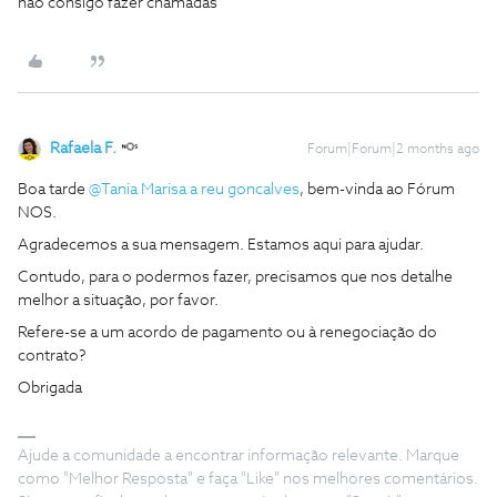
não consigo fazer chamadas
Rafaela F.
Forum|Forum|2 months ago
Boa tarde ​
@Tania Marisa a reu goncalves
, bem-vinda ao Fórum
NOS.
Agradecemos a sua mensagem. Estamos aqui para ajudar.
Contudo, para o podermos fazer, precisamos que nos detalhe
melhor a situação, por favor.
Refere-se a um acordo de pagamento ou à renegociação do
contrato?
Obrigada
Ajude a comunidade a encontrar informação relevante. Marque
como "Melhor Resposta" e faça "Like" nos melhores comentários.