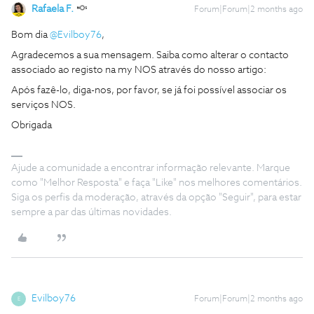
Rafaela F.
Forum|Forum|2 months ago
Bom dia ​
@Evilboy76
,
Agradecemos a sua mensagem. Saiba como alterar o contacto
associado ao registo na my NOS através do nosso artigo:
Após fazê-lo, diga-nos, por favor, se já foi possível associar os
serviços NOS.
Obrigada
Ajude a comunidade a encontrar informação relevante. Marque
como "Melhor Resposta" e faça "Like" nos melhores comentários.
Siga os perfis da moderação, através da opção "Seguir", para estar
sempre a par das últimas novidades.
Evilboy76
Forum|Forum|2 months ago
E