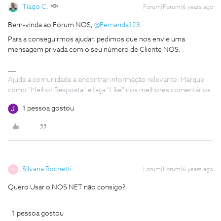
Tiago C.
Forum|Forum|6 years ago
Bem-vinda ao Fórum NOS,
@Fernanda123
.
Para a conseguirmos ajudar, pedimos que nos envie uma
mensagem privada com o seu número de Cliente NOS.
Ajude a comunidade a encontrar informação relevante. Marque
como "Melhor Resposta" e faça "Like" nos melhores comentários.
1 pessoa gostou
Silvana Rochetti
Forum|Forum|6 years ago
S
Quero Usar o NOS NET não consigo?
1 pessoa gostou