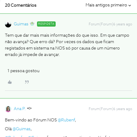
Mais antigos primeiro
20 Comentários
Guimas
RESPOSTA
Forum|Forum|6 years ago
Tem que dar mais mais informações do que isso. Em que campo
não avança? Que erro dá? Por vezes os dados que ficam
registados em sistema na NOS só por causa de um número
errado já impede de avançar.
1 pessoa gostou
Ana P.
Forum|Forum|6 years ago
Bem-vindo ao Fórum NOS
@Rubenf
,
Olá
@Guimas
,