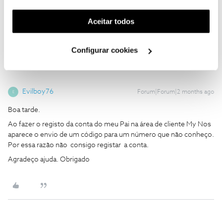
Ajude a comunidade a encontrar informação relevante. Marque
funcionalidade) e adaptar anúncios aos seus interesses
como "Melhor Resposta" e faça "Like" nos melhores comentários.
(cookies de publicidade personalizada). Pode gerir a
Aceitar todos
utilização dos cookies clicando em "
Configurar
1 pessoa gostou
Cookies
".
Configurar cookies
Evilboy76
Forum|Forum|2 months ago
E
Boa tarde.
Ao fazer o registo da conta do meu Pai na área de cliente My Nos
aparece o envio de um código para um número que não conheço.
Por essa razão não consigo registar a conta.
Agradeço ajuda. Obrigado