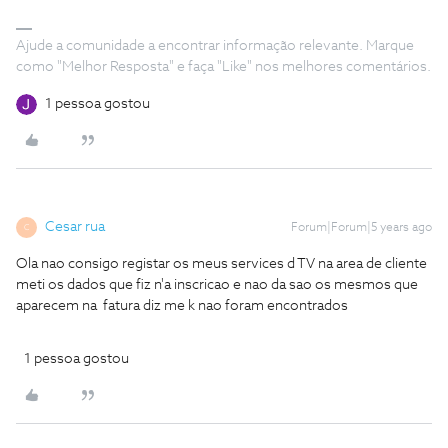
Ajude a comunidade a encontrar informação relevante. Marque
como "Melhor Resposta" e faça "Like" nos melhores comentários.
1 pessoa gostou
Cesar rua
Forum|Forum|5 years ago
C
Ola nao consigo registar os meus services d TV na area de cliente
meti os dados que fiz n'a inscricao e nao da sao os mesmos que
aparecem na fatura diz me k nao foram encontrados
1 pessoa gostou