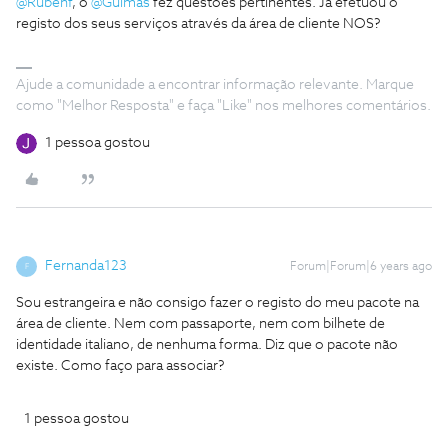
@Rubenf
, o
@Guimas
fez questões pertinentes. Já efetuou o
registo dos seus serviços através da área de cliente NOS?
Ajude a comunidade a encontrar informação relevante. Marque
como "Melhor Resposta" e faça "Like" nos melhores comentários.
1 pessoa gostou
Fernanda123
Forum|Forum|6 years ago
F
Sou estrangeira e não consigo fazer o registo do meu pacote na
área de cliente. Nem com passaporte, nem com bilhete de
identidade italiano, de nenhuma forma. Diz que o pacote não
existe. Como faço para associar?
1 pessoa gostou