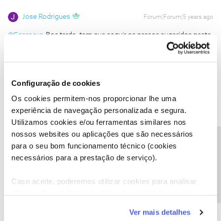
Jose Rodrigues
Forum|Forum|5 years ago
@Cesar rua
Boa tarde, tem que seguir os passos sugeridos neste
Tópico:
https://forum.nos.pt/topic/show/ft/a-minha-area-de-
cliente/tt/novo-como-me-registar-na-area-de-
cliente/fid/36/tid/8358
Configuração de cookies
Os cookies permitem-nos proporcionar lhe uma
experiência de navegação personalizada e segura.
Utilizamos cookies e/ou ferramentas similares nos
nossos websites ou aplicações que são necessários
Ana P.
Forum|Forum|5 years ago
Precisa de ajuda?
para o seu bom funcionamento técnico (cookies
Olá
@Cesar rua
e
@Jose Rodrigues
,
necessários para a prestação de serviço).
@Cesar rua
, o
@Jose Rodrigues
deu uma boa ajuda!
Conseguiu? Ficamos aguardar o seu feedback.
Caso aceite, poderemos utilizar cookies para analisar
informação estatística (cookies de analítica), adaptar
Obrigada
este serviço às suas preferências e apresentar-lhe
Ver mais detalhes
funcionalidades (cookies de personalização e