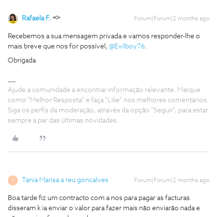
Rafaela F.
Forum|Forum|2 months ago
Recebemos a sua mensagem privada e vamos responder-lhe o
mais breve que nos for possível, ​
@Evilboy76
.
Obrigada
Ajude a comunidade a encontrar informação relevante. Marque
como "Melhor Resposta" e faça "Like" nos melhores comentários.
Siga os perfis da moderação, através da opção "Seguir", para estar
sempre a par das últimas novidades.
Tania Marisa a reu goncalves
Forum|Forum|2 months ago
T
Boa tarde fiz um contracto com a nos para pagar as facturas
disseram k ia enviar o valor para fazer mais não enviarão nada e