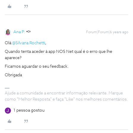
Ana P.
Forum|Forum|6 years ago
Olá
@Silvana Rochetti
,
Quando tenta aceder à app NOS Net qual é o erro que lhe
aparece?
Ficamos aguardar o seu feedback.
Obrigada
Ajude a comunidade a encontrar informação relevante. Marque
como "Melhor Resposta" e faça "Like" nos melhores comentários.
1 pessoa gostou