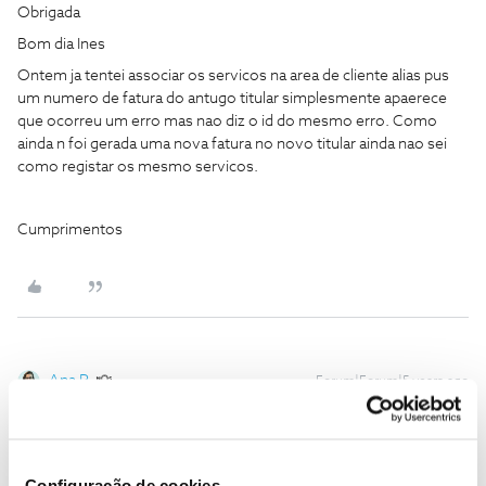
Obrigada
Bom dia Ines
Ontem ja tentei associar os servicos na area de cliente alias pus
um numero de fatura do antugo titular simplesmente apaerece
que ocorreu um erro mas nao diz o id do mesmo erro. Como
ainda n foi gerada uma nova fatura no novo titular ainda nao sei
como registar os mesmo servicos.
Cumprimentos
Ana P.
Forum|Forum|5 years ago
Olá
@Ruisilva_00
,
Agradecemos o seu feedback.
Configuração de cookies
Para que nos seja possível ajudar, pedimos que nos envie uma