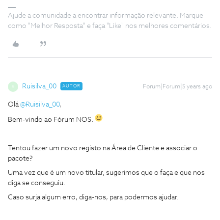
Ajude a comunidade a encontrar informação relevante. Marque
como "Melhor Resposta" e faça "Like" nos melhores comentários.
Ruisilva_00
AUTOR
Forum|Forum|5 years ago
R
Olá
@Ruisilva_00
,
Bem-vindo ao Fórum NOS.
Tentou fazer um novo registo na Área de Cliente e associar o
pacote?
Uma vez que é um novo titular, sugerimos que o faça e que nos
diga se conseguiu.
Caso surja algum erro, diga-nos, para podermos ajudar.