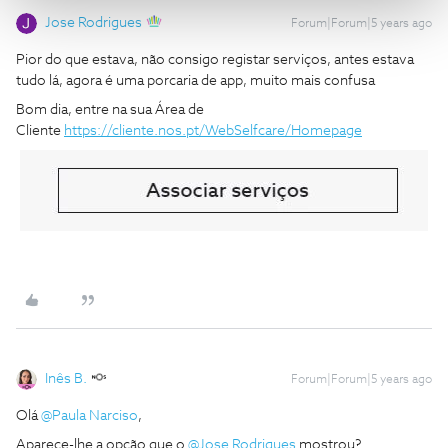
Jose Rodrigues
Forum|Forum|5 years ago
Pior do que estava, não consigo registar serviços, antes estava
tudo lá, agora é uma porcaria de app, muito mais confusa
Bom dia, entre na sua Área de
Cliente
https://cliente.nos.pt/WebSelfcare/Homepage
Inês B.
Forum|Forum|5 years ago
Olá
@Paula Narciso
,
Aparece-lhe a opção que o
@Jose Rodrigues
mostrou?