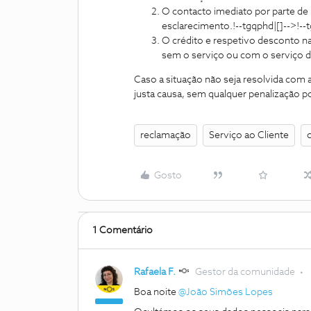
O contacto imediato por parte de
esclarecimento.!--tgqphd|[]-->!--
O crédito e respetivo desconto n
sem o serviço ou com o serviço de
Caso a situação não seja resolvida com a
justa causa, sem qualquer penalização p
reclamação
Serviço ao Cliente
Gosto
1 Comentário
Rafaela F.
Gestor da comunidade
Boa noite ​
@João Simões Lopes