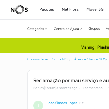
Pacotes
Net Fibra
Móvel 5G
Grupos
As
Categorias
Centro de Ajuda
Vishing | Phish
Comunidade
Conta NOS
Área de Cliente NOS
Reclamação por mau serviço e aus
Forum|Forum|3 months ago
1 comentário
2
João Simões Lopes
Bit
J