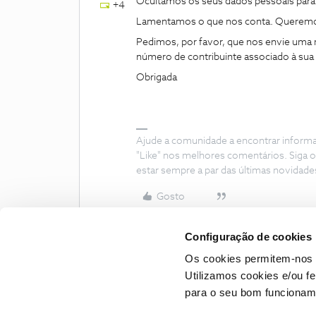
Ocultámos os seus dados pessoais par
+4
Lamentamos o que nos conta. Queremos
Pedimos, por favor, que nos envie uma m
número de contribuinte associado à sua
Obrigada
Ajude a comunidade a encontrar inform
"Like" nos melhores comentários. Siga o
estar sempre a par das últimas novidade
Gosto
Configuração de cookies
Os cookies permitem-nos 
Utilizamos cookies e/ou f
para o seu bom funcioname