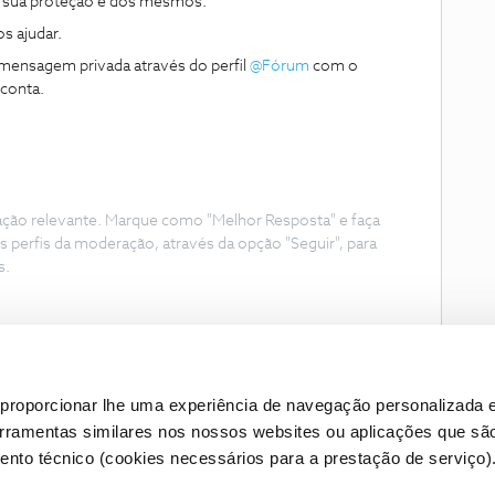
a sua proteção e dos mesmos.
 ajudar.
ensagem privada através do perfil ​
@Fórum
com o
 conta.
ação relevante. Marque como "Melhor Resposta" e faça
s perfis da moderação, através da opção "Seguir", para
s.
proporcionar lhe uma experiência de navegação personalizada e
erramentas similares nos nossos websites ou aplicações que sã
nto técnico (cookies necessários para a prestação de serviço)