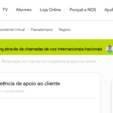
TV
Alarmes
Loja Online
Porquê a NOS
Aju
sistente Virtual
Passatempos
Registo
ing através de chamadas de voz internacionais/nacionais
Reclamação por mau serviço e ausência de apoio ao cliente
ência de apoio ao cliente
4 visualizações