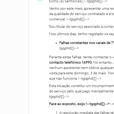
Exmo.(s) Senhor(es),!--tgqphd|[]-->
Venho por este meio apresentar uma re
da qualidade do serviço contratado e à to
comercial.!--tgqphd|[]-->
Sou titular do serviço associado à conta 
Nos últimos dias, tenho registado os se
Falhas constantes nos canais de TV
tgqphd|[]-->
Perante estas falhas, tentei contactar o
contacto telefónico 16990.
No entanto, 
nenhum assistente nem obtive qualque
visita para este domingo, 3 de maio. N
que nao funciona.!--tgqphd|[]-->
Esta situação constitui um incumprimen
do serviço pelo qual pago mensalmente e 
tgqphd|[]-->
Face ao exposto, exijo:!--tgqphd|[]-->
!-
A resolução imediata das falhas té