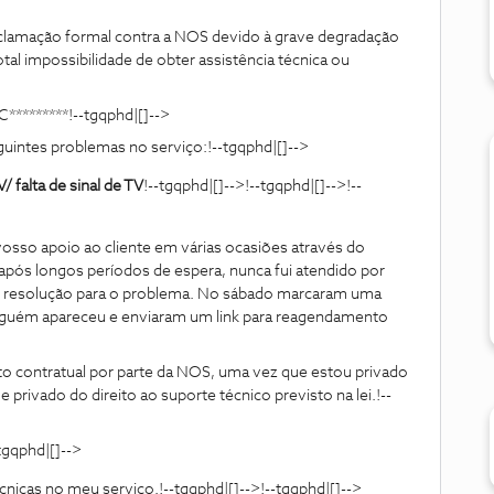
clamação formal contra a NOS devido à grave degradação
tal impossibilidade de obter assistência técnica ou
C*********!--tgqphd|[]-->
guintes problemas no serviço:!--tgqphd|[]-->
/ falta de sinal de TV
!--tgqphd|[]-->!--tgqphd|[]-->!--
 vosso apoio ao cliente em várias ocasiões através do
após longos períodos de espera, nunca fui atendido por
r resolução para o problema. No sábado marcaram uma
inguém apareceu e enviaram um link para reagendamento
to contratual por parte da NOS, uma vez que estou privado
privado do direito ao suporte técnico previsto na lei.!--
-tgqphd|[]-->
cnicas no meu serviço.!--tgqphd|[]-->!--tgqphd|[]-->