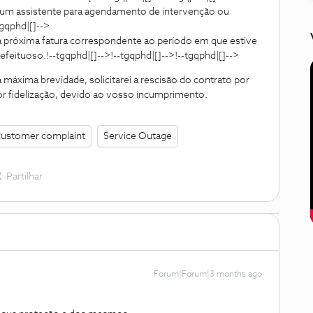
 um assistente para agendamento de intervenção ou
tgqphd|[]-->
a próxima fatura correspondente ao período em que estive
feituoso.!--tgqphd|[]-->!--tgqphd|[]-->!--tgqphd|[]-->
 máxima brevidade, solicitarei a rescisão do contrato por
or fidelização, devido ao vosso incumprimento.
customer complaint
Service Outage
Partilhar
Forum|Forum|3 months ago