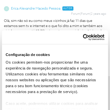
Erica Alexandre Macedo Pessoa
AUTOR
E
Forum|Forum|2 years ago
Olá, sim não só eu como meus vizinhos já faz 11 dias que
estamos sem tv e internet e o que foi dito a mim e também aos
vizinhos e prazo até 12/03 más neste prazo minha irmã irá perder
mais 2 testes das aulas que ela faz. Sem contar que final de 2023
ocorreu a mesma coisa foram 20 dias sem nada e agora
novamente
Configuração de cookies
Os cookies permitem-nos proporcionar lhe uma
experiência de navegação personalizada e segura.
Utilizamos cookies e/ou ferramentas similares nos
João H.
Forum|Forum|2 years ago
nossos websites ou aplicações que são necessários
Precisa de ajuda?
para o seu bom funcionamento técnico (cookies
Agradecemos o seu testemunho
@Erica Alexandre Macedo
necessários para a prestação de serviço).
Pessoa
. Vamos ajudar a acompanhar este tema.
Envie-nos, por favor, uma mensagem privada para o perfil
Caso aceite, poderemos utilizar cookies para analisar
@Fórum
com o seu número de cliente NOS.
informação estatística (cookies de analítica), adaptar