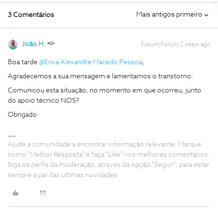
Mais antigos primeiro
3 Comentários
João H.
Forum|Forum|2 years ago
Boa tarde
@Erica Alexandre Macedo Pessoa
,
Agradecemos a sua mensagem e lamentamos o transtorno.
Comunicou esta situação, no momento em que ocorreu, junto
do apoio técnico NOS?
Obrigado
Ajude a comunidade a encontrar informação relevante. Marque
como "Melhor Resposta" e faça "Like" nos melhores comentários.
Siga os perfis da moderação, através da opção "Seguir", para estar
sempre a par das ultimas novidades.