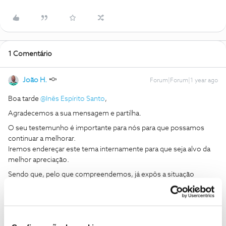
1 Comentário
João H.
Forum|Forum|1 year ago
Boa tarde ​
@Inês Espírito Santo
,
Agradecemos a sua mensagem e partilha.
O seu testemunho é importante para nós para que possamos
continuar a melhorar.
Iremos endereçar este tema internamente para que seja alvo da
melhor apreciação.
Sendo que, pelo que compreendemos, já expôs a situação
através de outras vias, uma resposta será também partilhada
sobre a mesma.
Partilhe connosco caso surja algum outro tema. Estamos sempre
disponíveis para ajudar.