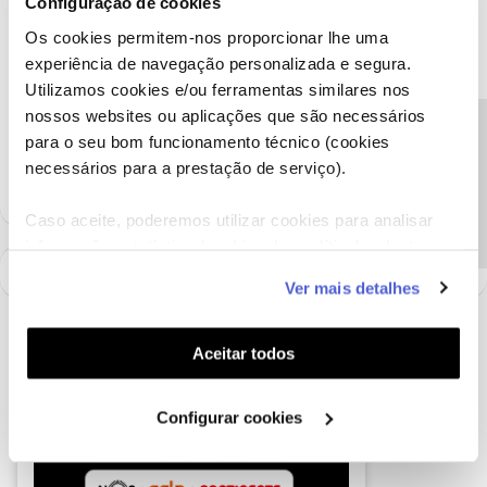
Configuração de cookies
Obrigado
Os cookies permitem-nos proporcionar lhe uma
experiência de navegação personalizada e segura.
Ajude a comunidade a encontrar informação relevante. Marque
Utilizamos cookies e/ou ferramentas similares nos
como "Melhor Resposta" e faça "Like" nos melhores comentários.
nossos websites ou aplicações que são necessários
Precisa de ajuda?
Siga os perfis da moderação, através da opção "Seguir", para estar
para o seu bom funcionamento técnico (cookies
sempre a par das ultimas novidades.
necessários para a prestação de serviço).
Caso aceite, poderemos utilizar cookies para analisar
informação estatística (cookies de analítica), adaptar
este serviço às suas preferências e apresentar-lhe
Ver mais detalhes
funcionalidades (cookies de personalização e
funcionalidade) e adaptar anúncios aos seus interesses
(cookies de publicidade personalizada). Pode gerir a
Aceitar todos
utilização dos cookies clicando em "
Configurar
Cookies
".
Configurar cookies