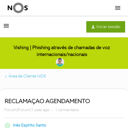
Menu
Iniciar sessão
Vishing | Phishing através de chamadas de voz
internacionais/nacionais
Área de Cliente NOS
RECLAMAÇAO AGENDAMENTO
Forum|Forum|1 year ago
1 comentário
Inês Espírito Santo
I