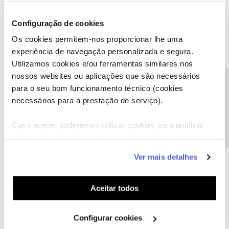
@CARLOS SACOOR
,
Para podermos esclarecer a sua questão, envie-nos uma
Configuração de cookies
mensagem privada com o seu número de cliente, através do
Os cookies permitem-nos proporcionar lhe uma
perfil
@Fórum
.
experiência de navegação personalizada e segura.
Obrigada
Utilizamos cookies e/ou ferramentas similares nos
nossos websites ou aplicações que são necessários
Precisa de ajuda?
Ajude a comunidade a encontrar informação relevante. Marque
para o seu bom funcionamento técnico (cookies
como "Melhor Resposta" e faça "Like" nos melhores comentários.
necessários para a prestação de serviço).
Caso aceite, poderemos utilizar cookies para analisar
informação estatística (cookies de analítica), adaptar
este serviço às suas preferências e apresentar-lhe
Ver mais detalhes
CARLOS SACOOR
AUTOR
Forum|Forum|5 years ago
C
funcionalidades (cookies de personalização e
funcionalidade) e adaptar anúncios aos seus interesses
Número de cliente NOS Cxxxxxxx
(cookies de publicidade personalizada). Pode gerir a
Aceitar todos
utilização dos cookies clicando em "
Configurar
Cookies
".
Configurar cookies