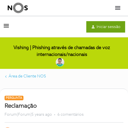
Menu
Iniciar sessão
Vishing | Phishing através de chamadas de voz
internacionais/nacionais
Área de Cliente NOS
PERGUNTA
Reclamação
Forum|Forum|5 years ago
6 comentários