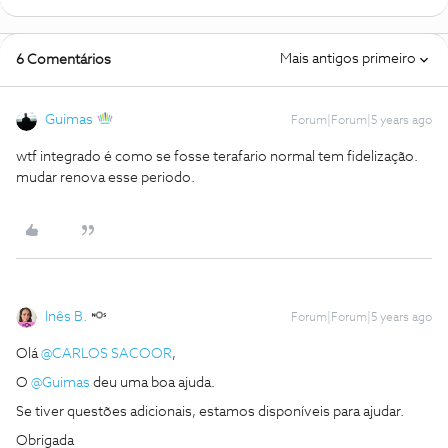
Mais antigos primeiro
6 Comentários
Guimas
Forum|Forum|5 years ago
wtf integrado é como se fosse terafario normal tem fidelização.
mudar renova esse periodo.
Inês B.
Forum|Forum|5 years ago
Olá
@CARLOS SACOOR
,
O
@Guimas
deu uma boa ajuda.
Se tiver questões adicionais, estamos disponíveis para ajudar.
Obrigada