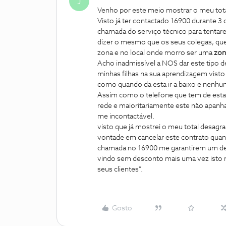
J
Venho por este meio mostrar o meu tot
Visto já ter contactado 16900 durante 
chamada do serviço técnico para tenta
dizer o mesmo que os seus colegas, q
zona e no local onde morro ser uma
zon
Acho inadmissível a NOS dar este tipo 
minhas filhas na sua aprendizagem visto 
como quando da esta ir a baixo e nenhuma
Assim como o telefone que tem de estar 
rede e maioritariamente este não apanha 
me incontactável.
visto que já mostrei o meu total desagra
vontade em cancelar este contrato quan
chamada no 16900 me garantirem um desc
vindo sem desconto mais uma vez isto 
seus clientes”.
Gosto