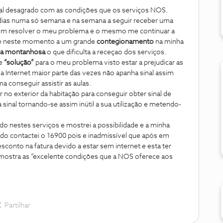
al desagrado com as condições que os serviços NOS.
3 dias numa só semana e na semana a seguir receber uma
rem resolver o meu problema e o mesmo me continuar a
ue neste momento a um grande
contegionamento
na minha
a montanhosa
o que dificulta a receçao dos serviços.
de
“solução”
para o meu problema visto estar a prejudicar as
a Internet maior parte das vezes não apanha sinal assim
 conseguir assistir as aulas.
no exterior da habitação para conseguir obter sinal de
sinal tornando-se assim inútil a sua utilização e metendo-
do nestes serviços e mostrei a possibilidade e a minha
do contactei o 16900 pois e inadmissível que após em
onto na fatura devido a estar sem internet e esta ter
mostra as “excelente condições que a NOS oferece aos
Partilhar