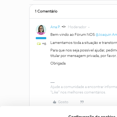
1 Comentário
Ana P.
Moderador
Bem-vindo ao Fórum NOS
@Joaquin Am
Lamentamos toda a situação e transtor
+6
Para que nos seja possível ajudar, ped
titular por mensagem privada, por favor
Obrigada
Ajude a comunidade a encontrar inform
"Like" nos melhores comentários.
Gosto
Configuração de cookies