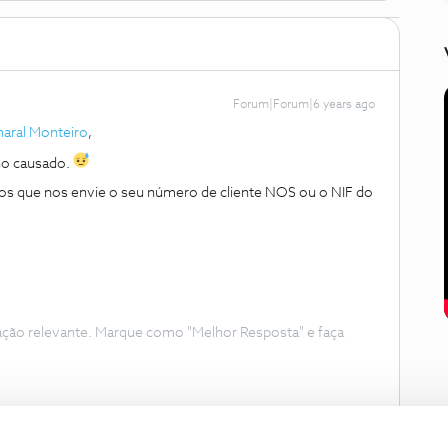
Forum|Forum|6 years ago
aral Monteiro
,
no causado.
imos que nos envie o seu número de cliente NOS ou o NIF do
.
ação relevante. Marque como "Melhor Resposta" e faça