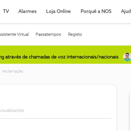
TV
Alarmes
Loja Online
Porquê a NOS
Aju
sistente Virtual
Passatempos
Registo
ing através de chamadas de voz internacionais/nacionais
reclamação
visualizações