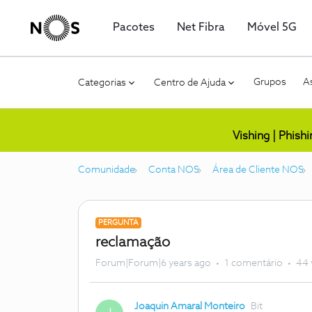
Pacotes
Net Fibra
Móvel 5G
Grupos
As
Categorias
Centro de Ajuda
Vishing | Phish
Comunidade
Conta NOS
Área de Cliente NOS
PERGUNTA
reclamação
Forum|Forum|6 years ago
1 comentário
44 
Joaquin Amaral Monteiro
Bit