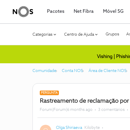
Pacotes
Net Fibra
Móvel 5G
Grupos
As
Categorias
Centro de Ajuda
Vishing | Phish
Comunidade
Conta NOS
Área de Cliente NOS
PERGUNTA
Rastreamento de reclamação po
Forum|Forum|6 months ago
3 comentários
Olga Shiriaeva
Kilobyte