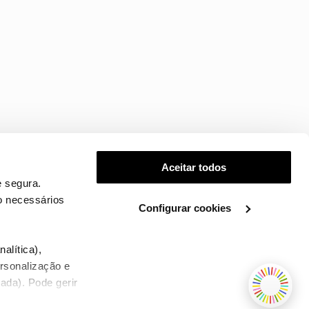
Aceitar todos
 segura.
o necessários
Configurar cookies
.
alítica),
ersonalização e
ada). Pode gerir