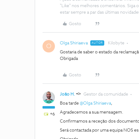
"Like" nos melhores comentários. Siga o
estar sempre a par das últimas novidade
Gosto
Olga Shiriaeva
Kilobyte
AUTOR
O
Gostaria de saber o estado da reclama
Obrigada
Gosto
João H.
Gestor da comunidade
Boa tarde ​
@Olga Shiriaeva
,
Agradecemos a sua mensagem.
+6
Confirmamos a receção dos documentos
Será contactada por uma equipa NOS esp