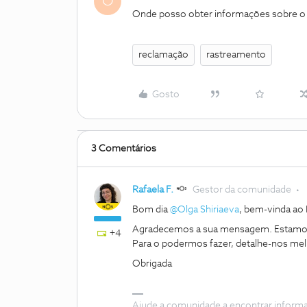
O
Onde posso obter informações sobre o
reclamação
rastreamento
Gosto
3 Comentários
Rafaela F.
Gestor da comunidade
Bom dia ​
@Olga Shiriaeva
, bem-vinda ao
Agradecemos a sua mensagem. Estamos 
+4
Para o podermos fazer, detalhe-nos melh
Obrigada
Ajude a comunidade a encontrar inform