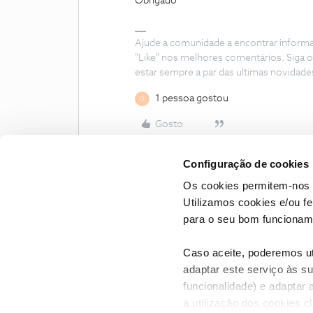
Obrigado
Ajude a comunidade a encontrar inform
"Like" nos melhores comentários. Siga o
estar sempre a par das ultimas novidade
1 pessoa gostou
O
Gosto
Configuração de cookies
Os cookies permitem-nos 
Utilizamos cookies e/ou f
para o seu bom funcioname
Caso aceite, poderemos uti
adaptar este serviço às su
funcionalidade) e adaptar 
a utilização dos cookies c