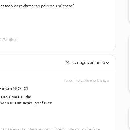
 estado da reclamação pelo seu número?
Partilhar
Mais antigos primeiro
Forum|Forum|6 months ago
 Fórum NOS. 😊
aqui para ajudar.
or a sua situação, por favor.
ação relevante. Marque como "Melhor Resposta" e faça