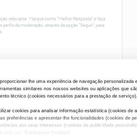
ação relevante. Marque como "Melhor Resposta" e faça
s perfis da moderação, através da opção "Seguir", para
s.
proporcionar lhe uma experiência de navegação personalizada e
erramentas similares nos nossos websites ou aplicações que sã
nto técnico (cookies necessários para a prestação de serviço)
lizar cookies para analisar informação estatística (cookies de an
as preferências e apresentar-lhe funcionalidades (cookies de p
Condições do Fórum NOS
Accessibility statement
anúncios aos seus interesses (cookies de publicidade personaliz
licando em "
Configurar Cookies
".