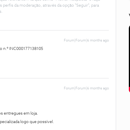
s perfis da moderação, através da opção "Seguir", para
s.
Forum|Forum|6 months ago
ção n.º INC000177138105
Forum|Forum|6 months ago
 entregues em loja.
ecializada logo que possível.