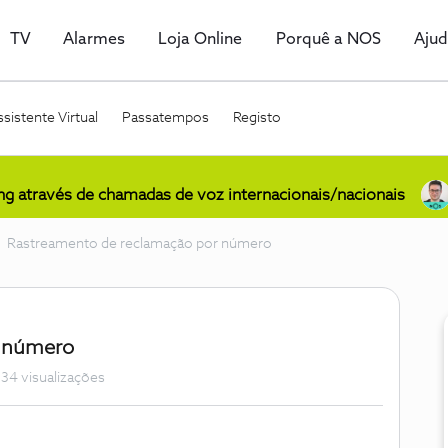
TV
Alarmes
Loja Online
Porquê a NOS
Aju
sistente Virtual
Passatempos
Registo
ing através de chamadas de voz internacionais/nacionais
Rastreamento de reclamação por número
r número
34 visualizações