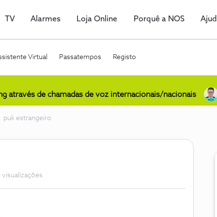
TV
Alarmes
Loja Online
Porquê a NOS
Aju
sistente Virtual
Passatempos
Registo
ing através de chamadas de voz internacionais/nacionais
puk estrangeiro
 visualizações