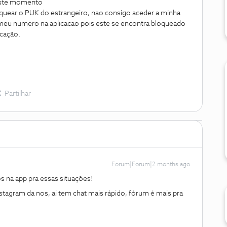
ste momento
oquear o PUK do estrangeiro, nao consigo aceder a minha
 meu numero na aplicacao pois este se encontra bloqueado
icação.
Partilhar
Forum|Forum|2 months ago
s na app pra essas situações!
stagram da nos, ai tem chat mais rápido, fórum é mais pra