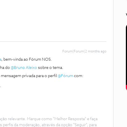
Forum|Forum|2 months ago
a
, bem-vinda ao Fórum NOS.
a do ​
@Bruno Aleixo
sobre o tema.
mensagem privada para o perfil ​
@Fórum
com:
a
ação relevante. Marque como "Melhor Resposta" e faça
s perfis da moderação, através da opção "Seguir", para