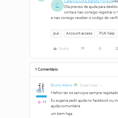
Catarina Sofia Batista Moreira
ne
C
Ola preciso de ajuda para desbl
conta e nao consigo registrar o
e nao consigo receber o codigo de verif
puk
Account access
PUK help
Gosto
1 Comentário
Bruno Aleixo
Super User
Melhor ter os serviços sempre registado
Eu sugeria pedir ajuda no facebook ou in
+1
ajuda comunitária
um bem haja