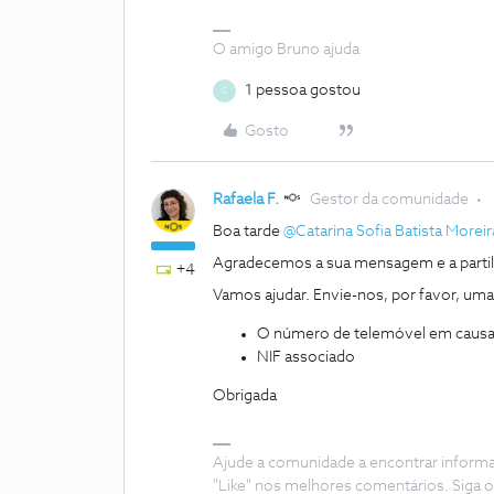
O amigo Bruno ajuda
1 pessoa gostou
C
Gosto
Rafaela F.
Gestor da comunidade
Boa tarde ​
@Catarina Sofia Batista Moreir
Agradecemos a sua mensagem e a partilh
+4
Vamos ajudar. Envie-nos, por favor, uma 
O número de telemóvel em caus
NIF associado
Obrigada
Ajude a comunidade a encontrar inform
"Like" nos melhores comentários. Siga o