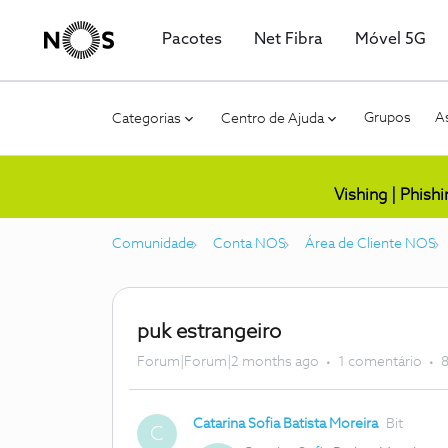
Pacotes
Net Fibra
Móvel 5G
Grupos
As
Categorias
Centro de Ajuda
Vishing | Phish
Comunidade
Conta NOS
Área de Cliente NOS
puk estrangeiro
Forum|Forum|2 months ago
1 comentário
8
Catarina Sofia Batista Moreira
Bit
C