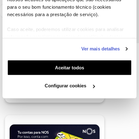
Precisa de ajuda?
para o seu bom funcionamento técnico (cookies
necessários para a prestação de serviço).
Caso aceite, poderemos utilizar cookies para analisar
informação estatística (cookies de analítica), adaptar
este serviço às suas preferências e apresentar-lhe
Ver mais detalhes
funcionalidades (cookies de personalização e
funcionalidade) e adaptar anúncios aos seus interesses
(cookies de publicidade personalizada). Pode gerir a
Aceitar todos
utilização dos cookies clicando em "
Configurar
Cookies
".
Configurar cookies
A poupança que COMBINA