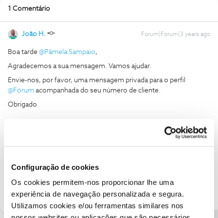
1 Comentário
João H.
Forum|Forum|3 years ago
Boa tarde
@Pâmela Sampaio
,
Agradecemos a sua mensagem. Vamos ajudar.
Envie-nos, por favor, uma mensagem privada para o perfil
@Fórum
acompanhada do seu número de cliente.
Obrigado
Ajude a comunidade a encontrar informação relevante. Marque
como "Melhor Resposta" e faça "Like" nos melhores comentários.
Siga os perfis da moderação, através da opção "Seguir", para estar
sempre a par das ultimas novidades.
Configuração de cookies
Os cookies permitem-nos proporcionar lhe uma
1 pessoa gostou
P
experiência de navegação personalizada e segura.
Utilizamos cookies e/ou ferramentas similares nos
nossos websites ou aplicações que são necessários