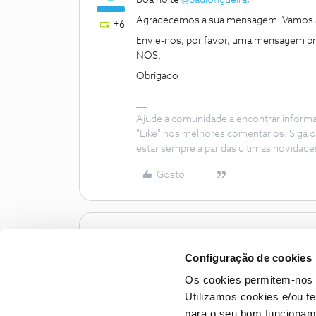
Boa noite
@paulofigueira
,
Agradecemos a sua mensagem. Vamos a
+6
Envie-nos, por favor, uma mensagem pri
NOS.
Obrigado
Ajude a comunidade a encontrar inform
"Like" nos melhores comentários. Siga o
estar sempre a par das ultimas novidade
Gosto
Configuração de cookies
Os cookies permitem-nos 
Utilizamos cookies e/ou f
para o seu bom funcioname