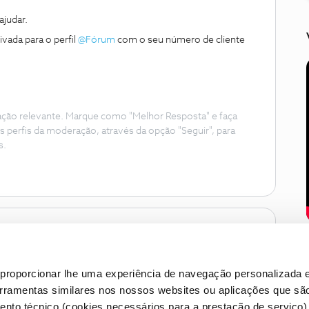
judar.
vada para o perfil
@Fórum
com o seu número de cliente
ação relevante. Marque como "Melhor Resposta" e faça
s perfis da moderação, através da opção "Seguir", para
s.
proporcionar lhe uma experiência de navegação personalizada e
erramentas similares nos nossos websites ou aplicações que sã
nto técnico (cookies necessários para a prestação de serviço)