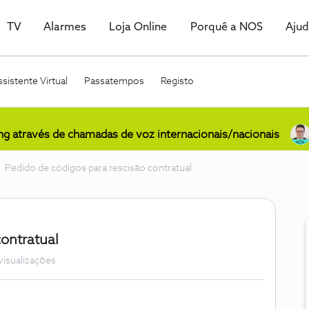
TV
Alarmes
Loja Online
Porquê a NOS
Aju
sistente Virtual
Passatempos
Registo
ing através de chamadas de voz internacionais/nacionais
Pedido de códigos para rescisão contratual
contratual
visualizações