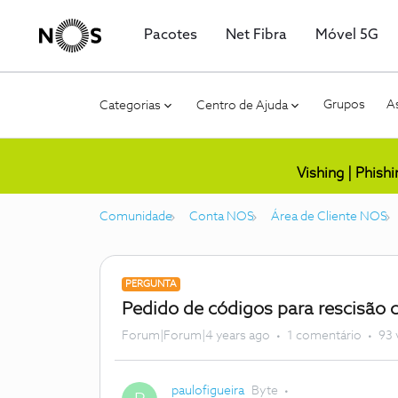
Pacotes
Net Fibra
Móvel 5G
Grupos
As
Categorias
Centro de Ajuda
Vishing | Phish
Comunidade
Conta NOS
Área de Cliente NOS
PERGUNTA
Pedido de códigos para rescisão 
Forum|Forum|4 years ago
1 comentário
93 
paulofigueira
Byte