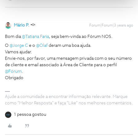
Mário P.
Forum|Forum|3 years ago
Bom dia
@Tatiana Faria
, seja bem-vinda ao Fórum NOS.
O
@Jorge C
e o
@Olaf
deram uma boa ajuda.
Vamos ajudar.
Envie-nos, por favor, uma mensagem privada com o seu número
de cliente e email associado à Área de Cliente para o perfil
@Fórum
.
Obrigado
Ajude a comunidade a encontrar informação relevante. Marque
como "Melhor Resposta" e faça "Like" nos melhores comentários.
1 pessoa gostou