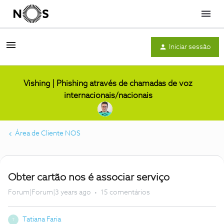
Menu
Iniciar sessão
Vishing | Phishing através de chamadas de voz
internacionais/nacionais
Área de Cliente NOS
Obter cartão nos é associar serviço
Forum|Forum|3 years ago
15 comentários
Tatiana Faria
T