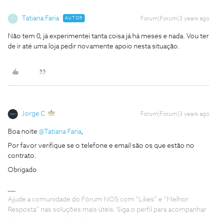
Tatiana Faria
AUTOR
Forum|Forum|3 years ago
T
Não tem 0, já experimentei tanta coisa já há meses e nada. Vou ter
de ir até uma loja pedir novamente apoio nesta situação.
Jorge C
Forum|Forum|3 years ago
Boa noite
@Tatiana Faria
,
Por favor verifique se o telefone e email são os que estão no
contrato.
Obrigado
Ajude a comunidade do Fórum NOS com “Likes” e “Melhor
Resposta” nas soluções mais úteis. Siga o perfil para acompanhar