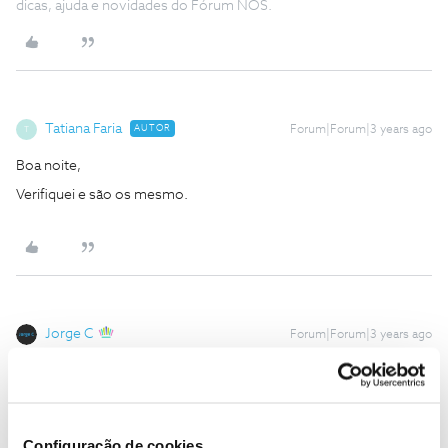
dicas, ajuda e novidades do Fórum NOS.
Tatiana Faria
AUTOR
Forum|Forum|3 years ago
T
Boa noite,
Verifiquei e são os mesmo.
Jorge C
Forum|Forum|3 years ago
Nesse caso sugiro que apague e siga este passos.
Até já
Configuração de cookies