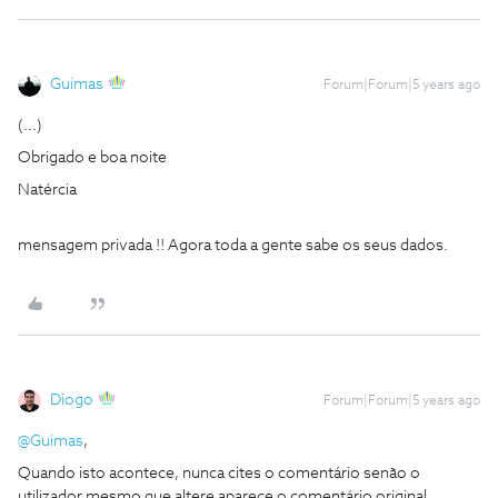
Guimas
Forum|Forum|5 years ago
(...)
Obrigado e boa noite
Natércia
mensagem privada !! Agora toda a gente sabe os seus dados.
Diogo
Forum|Forum|5 years ago
@Guimas
,
Quando isto acontece, nunca cites o comentário senão o
utilizador mesmo que altere aparece o comentário original