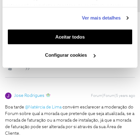
informação estatística (cookies de analítica), adaptar
este serviço às suas preferências e apresentar-lhe
Ver mais detalhes
funcionalidades (cookies de personalização e
Ajude a comunidade a encontrar informação relevante. Marque
funcionalidade) e adaptar anúncios aos seus interesses
como "Melhor Resposta" e faça "Like" nos melhores comentários.
(cookies de publicidade personalizada). Pode gerir a
Aceitar todos
Siga os perfis da moderação, através da opção "Seguir", para estar
utilização dos cookies clicando em "
Configurar
sempre a par das ultimas novidades.
Cookies
".
Configurar cookies
2 pessoas gostaram
Jose Rodrigues
Forum|Forum|5 years ago
Boa tarde
@Natércia de Lima
convém esclarecer a moderação do
Forum sobre qual a morada que pretende que seja atualizada, se a
morada de faturação ou a morada de instalação, já que a morada
de faturação pode ser alterada por si através da sua Área de
Cliente.