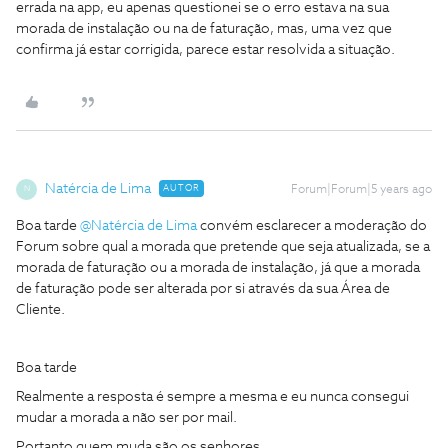
errada na app, eu apenas questionei se o erro estava na sua
morada de instalação ou na de faturação, mas, uma vez que
confirma já estar corrigida, parece estar resolvida a situação.
Natércia de Lima
AUTOR
Forum|Forum|5 years ago
N
Boa tarde
@Natércia de Lima
convém esclarecer a moderação do
Forum sobre qual a morada que pretende que seja atualizada, se a
morada de faturação ou a morada de instalação, já que a morada
de faturação pode ser alterada por si através da sua Área de
Cliente.
Boa tarde
Realmente a resposta é sempre a mesma e eu nunca consegui
mudar a morada a não ser por mail.
Portanto quem muda são os senhores.