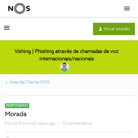
Menu
Iniciar sessão
Vishing | Phishing através de chamadas de voz
internacionais/nacionais
Área de Cliente NOS
RESPONDIDO
Morada
Forum|Forum|5 years ago
15 comentários