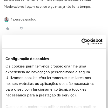
Moderadores façam isso, se o guimas já não for a tempo.
1 pessoa gostou
João H.
Forum|Forum|5 years ago
Boa noite
@Natércia de Lima
,
@Diogo S.
,
@Guimas
e
@Diogo
Configuração de cookies
Nogueira
.
Os cookies permitem-nos proporcionar lhe uma
Lamentamos o transtorno
@Natércia de Lima
, como sugerido
experiência de navegação personalizada e segura.
pela comunidade envie-nos por favor, uma mensagem privada
Utilizamos cookies e/ou ferramentas similares nos
com o seu número de cliente, para o perfil
@Fórum
.
nossos websites ou aplicações que são necessários
Para isso, carregue
aqui
, e de seguida em “
Enviar mensagem
”.
Precisa de ajuda?
para o seu bom funcionamento técnico (cookies
Agradecemos o alerta
@Diogo S.
e
@Diogo Nogueira
, editámos o
necessários para a prestação de serviço).
comentário do
@Guimas
para efeito de proteção de dados.
Caso aceite, poderemos utilizar cookies para analisar
Obrigado