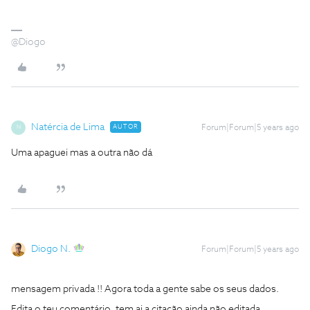
@Diogo
Natércia de Lima
AUTOR
Forum|Forum|5 years ago
N
Uma apaguei mas a outra não dá
Diogo N.
Forum|Forum|5 years ago
mensagem privada !! Agora toda a gente sabe os seus dados.
Edita o teu comentário, tem ai a citação ainda não editada..