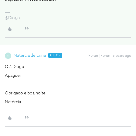
@Diogo
Natércia de Lima
AUTOR
Forum|Forum|5 years ago
N
Olá Diogo
Apaguei
Obrigado e boa noite
Natércia