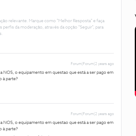
ação relevante. Marque como "Melhor Resposta" e faça
s perfis da moderação, através da opção "Seguir", para
s.
Forum|Forum|2 years ago
m a NOS, o equipamento em questao que está a ser pago em
o à parte?
Forum|Forum|2 years ago
m a NOS, o equipamento em questao que está a ser pago em
o à parte?