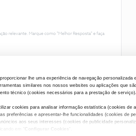
ação relevante. Marque como "Melhor Resposta" e faça
proporcionar lhe uma experiência de navegação personalizada e
erramentas similares nos nossos websites ou aplicações que sã
nto técnico (cookies necessários para a prestação de serviço)
lizar cookies para analisar informação estatística (cookies de an
as preferências e apresentar-lhe funcionalidades (cookies de p
Condições do Fórum NOS
Accessibility statement
anúncios aos seus interesses (cookies de publicidade personaliz
licando em "
Configurar Cookies
".
RIVACIDADE
CONFIGURAR COOKIES
QUALIDADE DE SERVIÇO