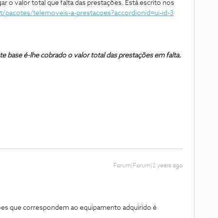
r o valor total que falta das prestações. Está escrito nos
t/pacotes/telemoveis-a-prestacoes?accordionid=ui-id-3
 base é-lhe cobrado o valor total das prestações em falta.
Forum|Forum|2 years ago
ções que correspondem ao equipamento adquirido é