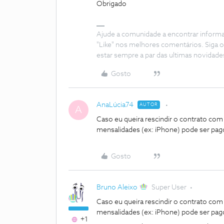
Obrigado
Ajude a comunidade a encontrar inform
"Like" nos melhores comentários. Siga o
estar sempre a par das ultimas novidade
Gosto
AnaLúcia74
AUTOR
A
Caso eu queira rescindir o contrato co
mensalidades (ex: iPhone) pode ser pag
Gosto
Bruno Aleixo
Super User
Caso eu queira rescindir o contrato co
mensalidades (ex: iPhone) pode ser pag
+1