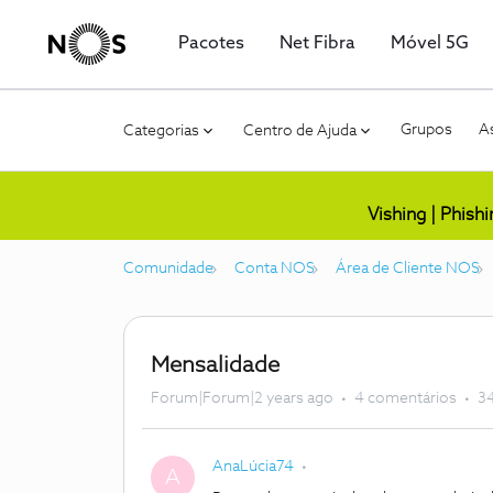
Pacotes
Net Fibra
Móvel 5G
Grupos
As
Categorias
Centro de Ajuda
Vishing | Phish
Comunidade
Conta NOS
Área de Cliente NOS
Mensalidade
Forum|Forum|2 years ago
4 comentários
34
AnaLúcia74
A