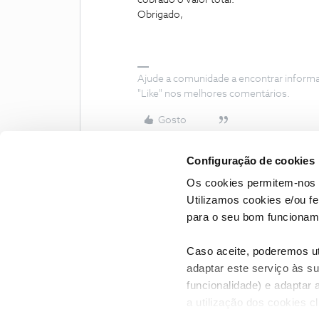
cobrado o valor total.
Obrigado,
Ajude a comunidade a encontrar inform
"Like" nos melhores comentários.
Gosto
Configuração de cookies
Os cookies permitem-nos 
Utilizamos cookies e/ou f
para o seu bom funcioname
Caso aceite, poderemos uti
adaptar este serviço às su
funcionalidade) e adaptar 
a utilização dos cookies c
CONTACTOS
POLÍTICA DE P