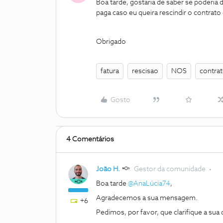
Boa tarde, gostaria de saber se poderia
paga caso eu queira rescindir o contrat
Obrigado
fatura
rescisao
NOS
contra
Gosto
4 Comentários
João H.
Gestor da comunidade
Boa tarde
@AnaLúcia74
,
Agradecemos a sua mensagem.
+6
Pedimos, por favor, que clarifique a sua