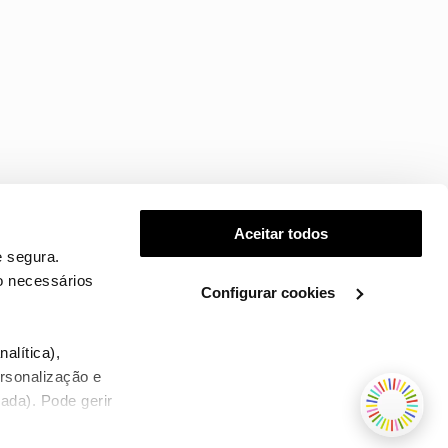
Aceitar todos
 segura.
o necessários
Configurar cookies
.
alítica),
ersonalização e
ada). Pode gerir
TERMOS E CONDIÇÕES
WHOLESALE