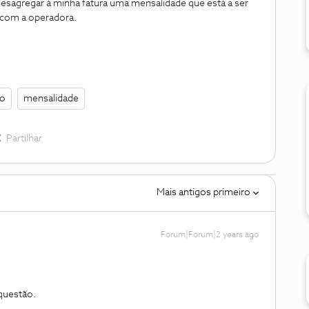
 desagregar à minha fatura uma mensalidade que está a ser
o com a operadora.
to
mensalidade
Partilhar
Mais antigos primeiro
Forum|Forum|2 years ago
 questão.