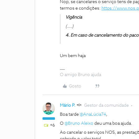
Nop, se cancelares o serviço tens de paga
termos e condições:
https://www.nos.p
Vigência
(….)
4. Em caso de cancelamento do pacote
Um bem haja
O amigo Bruno ajuda
Gosto
Mário P.
Gestor da comunidade
Boa tarde
@AnaLúcia74
,
O
@Bruno Aleixo
deu uma boa ajuda.
+6
Ao cancelar o serviços NOS, as presta