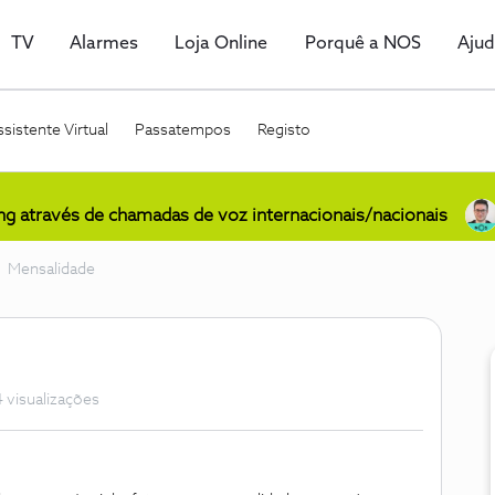
TV
Alarmes
Loja Online
Porquê a NOS
Aju
sistente Virtual
Passatempos
Registo
ing através de chamadas de voz internacionais/nacionais
Mensalidade
 visualizações