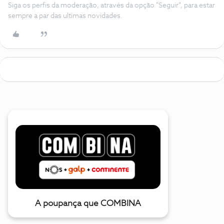
Siga os perfis da moderação, através da opção "Seguir", para estar
sempre a par das ultimas novidades.
A poupança que COMBINA