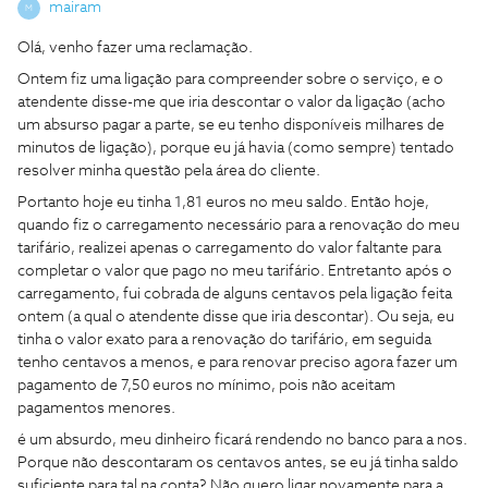
mairam
M
Olá, venho fazer uma reclamação.
Ontem fiz uma ligação para compreender sobre o serviço, e o
atendente disse-me que iria descontar o valor da ligação (acho
um absurso pagar a parte, se eu tenho disponíveis milhares de
minutos de ligação), porque eu já havia (como sempre) tentado
resolver minha questão pela área do cliente.
Portanto hoje eu tinha 1,81 euros no meu saldo. Então hoje,
quando fiz o carregamento necessário para a renovação do meu
tarifário, realizei apenas o carregamento do valor faltante para
completar o valor que pago no meu tarifário. Entretanto após o
carregamento, fui cobrada de alguns centavos pela ligação feita
ontem (a qual o atendente disse que iria descontar). Ou seja, eu
tinha o valor exato para a renovação do tarifário, em seguida
tenho centavos a menos, e para renovar preciso agora fazer um
pagamento de 7,50 euros no mínimo, pois não aceitam
pagamentos menores.
é um absurdo, meu dinheiro ficará rendendo no banco para a nos.
Porque não descontaram os centavos antes, se eu já tinha saldo
suficiente para tal na conta? Não quero ligar novamente para a