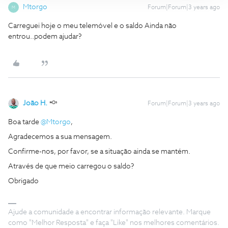
Mtorgo
Forum|Forum|3 years ago
M
Carreguei hoje o meu telemóvel e o saldo Ainda não
entrou..podem ajudar?
João H.
Forum|Forum|3 years ago
Boa tarde
@Mtorgo
,
Agradecemos a sua mensagem.
Confirme-nos, por favor, se a situação ainda se mantém.
Através de que meio carregou o saldo?
Obrigado
Ajude a comunidade a encontrar informação relevante. Marque
como "Melhor Resposta" e faça "Like" nos melhores comentários.