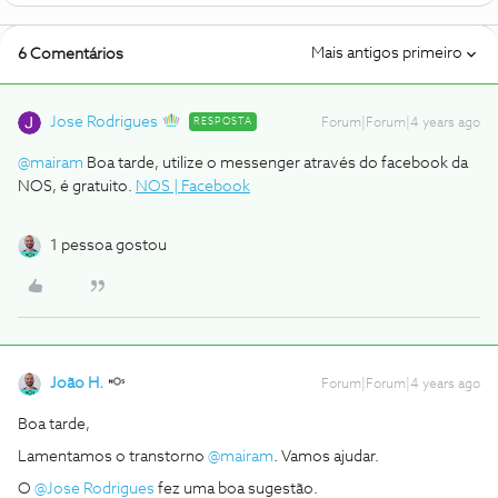
Mais antigos primeiro
6 Comentários
Jose Rodrigues
RESPOSTA
Forum|Forum|4 years ago
@mairam
Boa tarde, utilize o messenger através do facebook da
NOS, é gratuito.
NOS | Facebook
1 pessoa gostou
João H.
Forum|Forum|4 years ago
Boa tarde,
Lamentamos o transtorno
@mairam
. Vamos ajudar.
O
@Jose Rodrigues
fez uma boa sugestão.