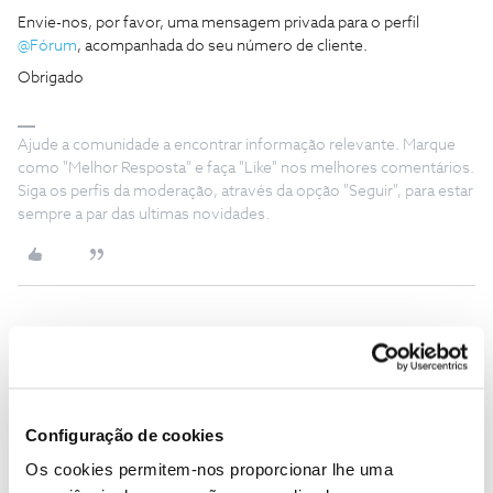
Envie-nos, por favor, uma mensagem privada para o perfil
@Fórum
, acompanhada do seu número de cliente.
Obrigado
Ajude a comunidade a encontrar informação relevante. Marque
como "Melhor Resposta" e faça "Like" nos melhores comentários.
Siga os perfis da moderação, através da opção "Seguir", para estar
sempre a par das ultimas novidades.
Mila rodrigues
Forum|Forum|4 years ago
M
Olá boa noite queria fazer um carregamento de 10€ fiz de 100€
como faço para recuperar o meu dinheiro?
Configuração de cookies
Os cookies permitem-nos proporcionar lhe uma
Obrigada