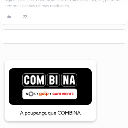
Siga os perfis da moderação, através da opção "Seguir", para estar
sempre a par das ultimas novidades.
A poupança que COMBINA