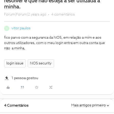
resolver e que nao esteja a ser utilizada a
minha.
Forum|Forum|2 years ago
4 comentários
vitor.paulos
V
fico parvo com a seguranca da NOS, em relação a mim e aos
outros utilizadores, com o meu login entra em outra conta que
não a minha,
login issue
NOS security
1 pessoa gostou
Mais antigos primeiro
4 Comentários