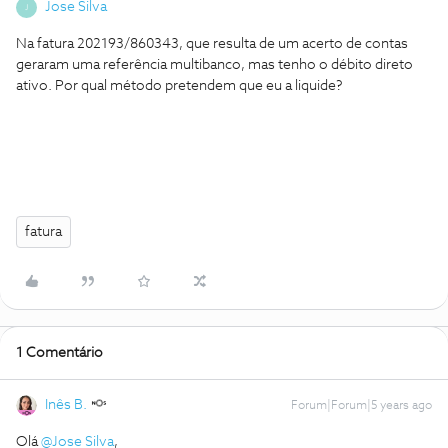
Jose Silva
J
Na fatura 202193/860343, que resulta de um acerto de contas
geraram uma referência multibanco, mas tenho o débito direto
ativo. Por qual método pretendem que eu a liquide?
fatura
1 Comentário
Inês B.
Forum|Forum|5 years ago
Olá
@Jose Silva
,