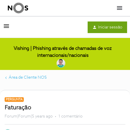
Menu
Iniciar sessão
Vishing | Phishing através de chamadas de voz
internacionais/nacionais
Área de Cliente NOS
PERGUNTA
Faturação
Forum|Forum|5 years ago
1 comentário