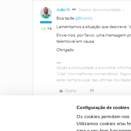
João H.
Gestor da comunidade
Boa tarde
@BrunoV
,
Lamentamos a situação que descreve. V
+6
Envie-nos, por favor, uma mensagem pri
telemóvel em causa.
Obrigado
Ajude a comunidade a encontrar inform
"Like" nos melhores comentários. Siga o
estar sempre a par das ultimas novidade
Gosto
Configuração de cookies
Os cookies permitem-nos 
Utilizamos cookies e/ou f
para o seu bom funcioname