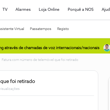
TV
Alarmes
Loja Online
Porquê a NOS
Aju
sistente Virtual
Passatempos
Registo
ing através de chamadas de voz internacionais/nacionais
Fatura com número de telemóvel que foi retirado
ue foi retirado
visualizações