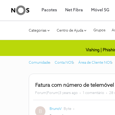
Pacotes
Net Fibra
Móvel 5G
Grupos
As
Categorias
Centro de Ajuda
Vishing | Phish
Comunidade
Conta NOS
Área de Cliente NOS
Fatura com número de telemóvel q
Forum|Forum|3 years ago
1 comentário
28 
BrunoV
Byte
B