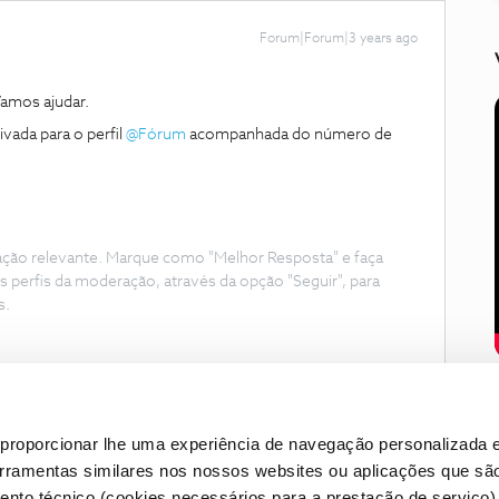
Forum|Forum|3 years ago
amos ajudar.
vada para o perfil
@Fórum
acompanhada do número de
ação relevante. Marque como "Melhor Resposta" e faça
s perfis da moderação, através da opção "Seguir", para
s.
proporcionar lhe uma experiência de navegação personalizada e
erramentas similares nos nossos websites ou aplicações que sã
nto técnico (cookies necessários para a prestação de serviço)