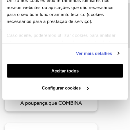
Utilizamos cookies e/ou ferramentas similares nos
nossos websites ou aplicações que são necessários
Precisa de ajuda?
para o seu bom funcionamento técnico (cookies
necessários para a prestação de serviço).
Caso aceite, poderemos utilizar cookies para analisar
informação estatística (cookies de analítica), adaptar
este serviço às suas preferências e apresentar-lhe
Ver mais detalhes
funcionalidades (cookies de personalização e
funcionalidade) e adaptar anúncios aos seus interesses
(cookies de publicidade personalizada). Pode gerir a
Aceitar todos
utilização dos cookies clicando em "
Configurar
Cookies
".
Configurar cookies
A poupança que COMBINA