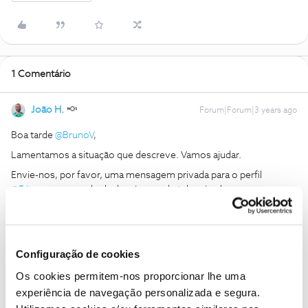
1 Comentário
João H.
Forum|Forum|3 years ago
Boa tarde
@BrunoV
,
Lamentamos a situação que descreve. Vamos ajudar.
Envie-nos, por favor, uma mensagem privada para o perfil
@Fórum
acompanhada do número de telemóvel em causa.
Obrigado
Ajude a comunidade a encontrar informação relevante. Marque
Configuração de cookies
como "Melhor Resposta" e faça "Like" nos melhores comentários.
Os cookies permitem-nos proporcionar lhe uma
Siga os perfis da moderação, através da opção "Seguir", para estar
experiência de navegação personalizada e segura.
sempre a par das ultimas novidades.