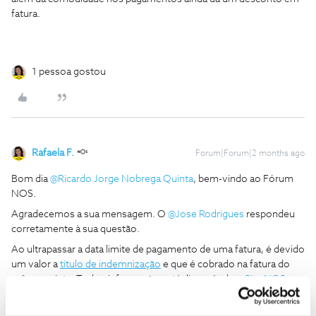
fatura.
1 pessoa gostou
Rafaela F.
Forum|Forum|2 months ago
Bom dia ​
@Ricardo Jorge Nobrega Quinta
, bem-vindo ao Fórum
NOS.
Agradecemos a sua mensagem. O ​
@Jose Rodrigues
respondeu
corretamente à sua questão.
Ao ultrapassar a data limite de pagamento de uma fatura, é devido
um valor a
título de indemnização
e que é cobrado na fatura do
mês seguinte. Toda a informação está disponível no
Site NOS
.
De forma a evitar este tipo de situação, sugerimos que ative o
débito direto para que o valor da mensalidade seja cobrado de