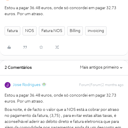
Estou a pagar 36.48 euros, onde só concordei em pagar 32.73
euros. Por um atraso.
fatura
NOS
Fatura NOS
Billing
invoicing
Mais antigos primeiro
2 Comentários
Jose Rodrigues
Forum|Forum|2 months ago
Estou a pagar 36.48 euros, onde só concordei em pagar 32.73
euros. Por um atraso.
Boa noite, é de facto o valor que a NOS está a cobrar por atraso
no pagamento da fatura, (3,75) , para evitar estas altas taxas, é
aconselhável aderir ao débito direto e fatura eletronica que para
além da comodidade nos pagamentos ainda dá um desconto em