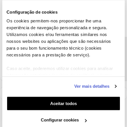
forma automática para que nunca tenha preocupações.
Configuração de cookies
Partilhe com a comunidade se surgir alguma outra questão.
Estamos sempre aqui para ajudar.
Os cookies permitem-nos proporcionar lhe uma
experiência de navegação personalizada e segura.
Obrigada
Utilizamos cookies e/ou ferramentas similares nos
nossos websites ou aplicações que são necessários
Ajude a comunidade a encontrar informação relevante. Marque
Precisa de ajuda?
para o seu bom funcionamento técnico (cookies
como "Melhor Resposta" e faça "Like" nos melhores comentários.
necessários para a prestação de serviço).
Siga os perfis da moderação, através da opção "Seguir", para estar
sempre a par das últimas novidades.
Caso aceite, poderemos utilizar cookies para analisar
informação estatística (cookies de analítica), adaptar
este serviço às suas preferências e apresentar-lhe
Ver mais detalhes
funcionalidades (cookies de personalização e
funcionalidade) e adaptar anúncios aos seus interesses
(cookies de publicidade personalizada). Pode gerir a
Aceitar todos
utilização dos cookies clicando em "
Configurar
Cookies
".
Configurar cookies