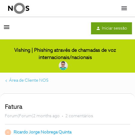
Menu
Iniciar sessão
Vishing | Phishing através de chamadas de voz
internacionais/nacionais
Área de Cliente NOS
Fatura
Forum|Forum|2 months ago
2 comentários
Ricardo Jorge Nobrega Quinta
R