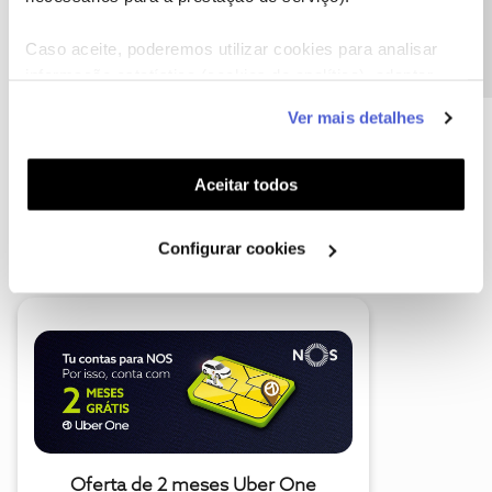
Precisa de ajuda?
Caso aceite, poderemos utilizar cookies para analisar
informação estatística (cookies de analítica), adaptar
este serviço às suas preferências e apresentar-lhe
Ver mais detalhes
funcionalidades (cookies de personalização e
funcionalidade) e adaptar anúncios aos seus interesses
(cookies de publicidade personalizada). Pode gerir a
Aceitar todos
utilização dos cookies clicando em "
Configurar
A poupança que COMBINA
Cookies
".
Configurar cookies
Oferta de 2 meses Uber One