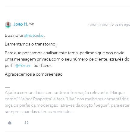
João H.
Forum|Forum|5 years ago
Boa noite
@hotcisko
,
Lamentamos o transtorno,
Para que possamos analisar este tema, pedimos que nos envie
uma mensagem privada com o seu número de cliente, através do
perfil
@Fórum
por favor.
Agradecemos a compreensão
Ajude a comunidade a encontrar informação relevante. Marque
como "Melhor Resposta" e faça "Like" nos melhores comentários.
Siga os perfis da moderação, através da opção "Seguir", para estar
sempre a par das ultimas novidades.