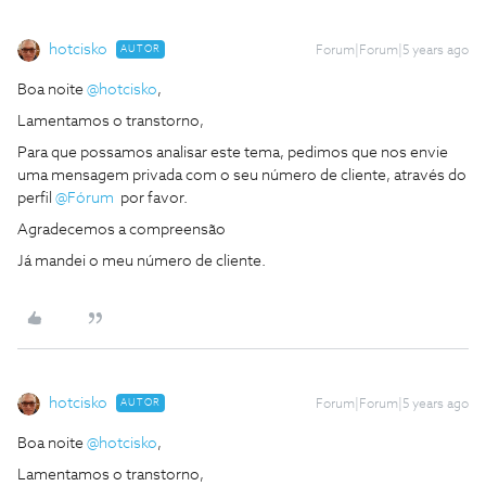
hotcisko
AUTOR
Forum|Forum|5 years ago
Boa noite
@hotcisko
,
Lamentamos o transtorno,
Para que possamos analisar este tema, pedimos que nos envie
uma mensagem privada com o seu número de cliente, através do
perfil
@Fórum
por favor.
Agradecemos a compreensão
Já mandei o meu número de cliente.
hotcisko
AUTOR
Forum|Forum|5 years ago
Boa noite
@hotcisko
,
Lamentamos o transtorno,