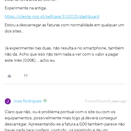
Experimente na antiga:
https://cliente.nos.pt/selfcare/3120125/dashboard
Estou a descarregar as faturas com normalidade em qualquer um
dos sites..
Já experimentei nas duas, não resulta e no smartphone, também
não dá. Acho que isso não tem nada a ver com o valor a pagar
este mês (0.00€)… acho eu.
Jose Rodrigues
Forum|Forum|5 years ago
Claro que não, ou é problema pontual com o site ou com os
equipamentos, possivelmente mais logo já deverá conseguir
descarregar. Apresentando-se a fatura a 0,00 também parece não
haver nada para conferir, contudo, vá insistindo e de um