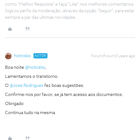
como "Melhor Resposta" e faça "Like" nos melhores comentários.
Siga os perfis da moderação, através da opção "Seguir", para estar
sempre a par das ultimas novidades.
hotcisko
AUTOR
Forum|Forum|5 years ago
Boa noite
@hotcisko
,
Lamentamos o transtorno.
O
@Jose Rodrigues
fez boas sugestões.
Confirme-nos por favor, se já tem acesso aos documentos.
Obrigado
Continua tudo na mesma