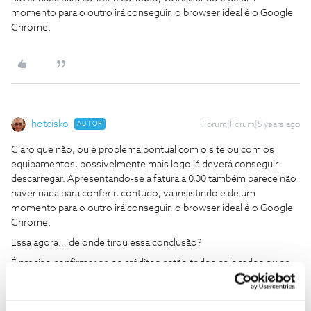
momento para o outro irá conseguir, o browser ideal é o Google
Chrome.
hotcisko
AUTOR
Forum|Forum|5 years ago
Claro que não, ou é problema pontual com o site ou com os
equipamentos, possivelmente mais logo já deverá conseguir
descarregar. Apresentando-se a fatura a 0,00 também parece não
haver nada para conferir, contudo, vá insistindo e de um
momento para o outro irá conseguir, o browser ideal é o Google
Chrome.
Essa agora… de onde tirou essa conclusão?
É preciso confirmar se os créditos estão todos colocados ou se
colocaram só aqueles que deveriam.
E como posso conferir as chamadas se não tenho a factura?