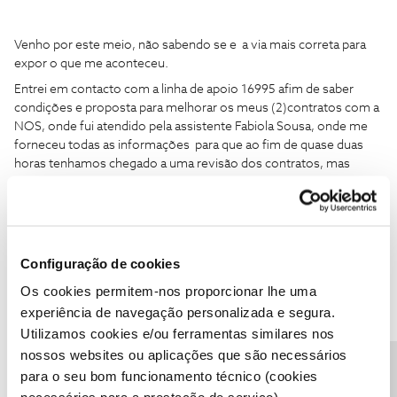
Venho por este meio, não sabendo se e a via mais correta para
expor o que me aconteceu.
Entrei em contacto com a linha de apoio 16995 afim de saber
condições e proposta para melhorar os meus (2)contratos com a
NOS, onde fui atendido pela assistente Fabiola Sousa, onde me
forneceu todas as informações para que ao fim de quase duas
horas tenhamos chegado a uma revisão dos contratos, mas
quando recebi as informações por SMS, não correspondiam ao
que tínhamos falado e acordado telefonicamente, na qual a
mesma assistente depois não assumiu o que tinha dito e
acordado ficando tudo como estava.
Configuração de cookies
Os cookies permitem-nos proporcionar lhe uma
Cumprimentos
experiência de navegação personalizada e segura.
Carapito
Utilizamos cookies e/ou ferramentas similares nos
nossos websites ou aplicações que são necessários
Peça cópia da chamada pelo email cliente.privacidade@nos.pt e
para o seu bom funcionamento técnico (cookies
reclame até cumprirem a oferta.