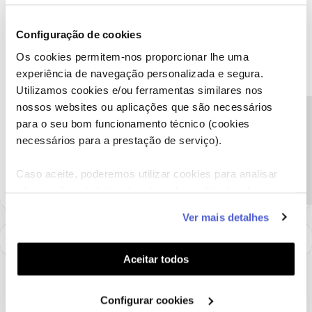
Configuração de cookies
Os cookies permitem-nos proporcionar lhe uma
experiência de navegação personalizada e segura.
AHCA
Forum|Forum|7 years ago
A
Utilizamos cookies e/ou ferramentas similares nos
nos contactos via area do cliente, gerir meus serviços, tem
nossos websites ou aplicações que são necessários
possibilidade de enviar mail e anexos ... só que dá sempre ERRO
Precisa de ajuda?
para o seu bom funcionamento técnico (cookies
quando se faz ENVIAR!!!!! a NOS sabe disto e não corrige para
necessários para a prestação de serviço).
evitar que os clientes ponham suas reclamações por escrito ... só
pode ser por isso!
Caso aceite, poderemos utilizar cookies para analisar
informação estatística (cookies de analítica), adaptar
este serviço às suas preferências e apresentar-lhe
Ver mais detalhes
funcionalidades (cookies de personalização e
funcionalidade) e adaptar anúncios aos seus interesses
(cookies de publicidade personalizada). Pode gerir a
Aceitar todos
utilização dos cookies clicando em "
Configurar
Cookies
".
Configurar cookies