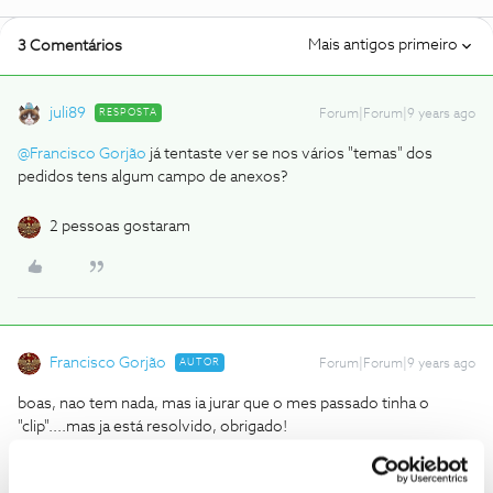
Mais antigos primeiro
3 Comentários
juli89
RESPOSTA
Forum|Forum|9 years ago
@Francisco Gorjão
já tentaste ver se nos vários "temas" dos
pedidos tens algum campo de anexos?
2 pessoas gostaram
Francisco Gorjão
AUTOR
Forum|Forum|9 years ago
boas, nao tem nada, mas ia jurar que o mes passado tinha o
"clip"....mas ja está resolvido, obrigado!
Senatus PopulusQue Romanus