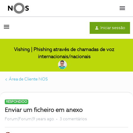
Menu
Iniciar sessão
Vishing | Phishing através de chamadas de voz
internacionais/nacionais
Área de Cliente NOS
RESPONDIDO
Enviar um ficheiro em anexo
Forum|Forum|9 years ago
3 comentários