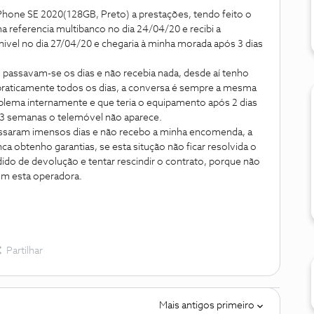
Phone SE 2020(128GB, Preto) a prestações, tendo feito o
a referencia multibanco no dia 24/04/20 e recibi a
ivel no dia 27/04/20 e chegaria à minha morada após 3 dias
 passavam-se os dias e não recebia nada, desde aí tenho
praticamente todos os dias, a conversa é sempre a mesma
lema internamente e que teria o equipamento após 2 dias
s 3 semanas o telemóvel não aparece.
 passaram imensos dias e não recebo a minha encomenda, a
 obtenho garantias, se esta situção não ficar resolvida o
dido de devolução e tentar rescindir o contrato, porque não
om esta operadora.
Partilhar
Mais antigos primeiro