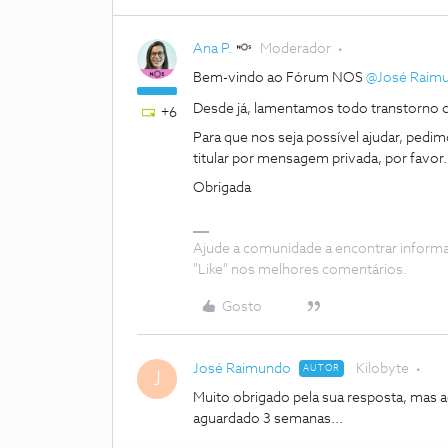
Ana P.
Moderador
Bem-vindo ao Fórum NOS
@José Raim
Desde já, lamentamos todo transtorno 
+6
Para que nos seja possível ajudar, ped
titular por mensagem privada, por favor
Obrigada
Ajude a comunidade a encontrar inform
"Like" nos melhores comentários.
Gosto
José Raimundo
Kilobyte
AUTOR
J
Muito obrigado pela sua resposta, mas a
aguardado 3 semanas...