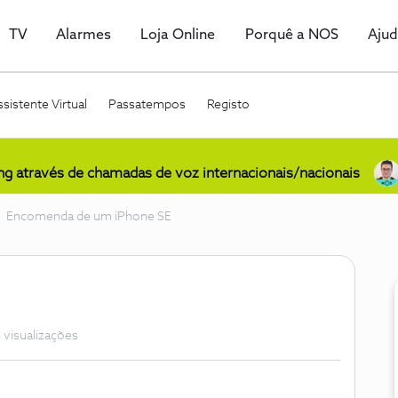
TV
Alarmes
Loja Online
Porquê a NOS
Aju
sistente Virtual
Passatempos
Registo
ing através de chamadas de voz internacionais/nacionais
Encomenda de um iPhone SE
 visualizações