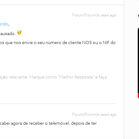
Forum|Forum|6 years ago
undo
,
causado.
imos que nos envie o seu número de cliente NOS ou o NIF do
.
ação relevante. Marque como "Melhor Resposta" e faça
Forum|Forum|6 years ago
cabei agora de receber o telemóvel, depois de ter