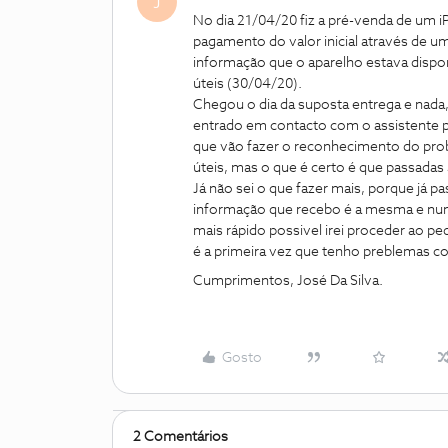
J
No dia 21/04/20 fiz a pré-venda de um i
pagamento do valor inicial através de um
informação que o aparelho estava dispon
úteis (30/04/20).
Chegou o dia da suposta entrega e nada,
entrado em contacto com o assistente 
que vão fazer o reconhecimento do prob
úteis, mas o que é certo é que passada
Já não sei o que fazer mais, porque já
informação que recebo é a mesma e nunca
mais rápido possivel irei proceder ao pe
é a primeira vez que tenho preblemas c
Cumprimentos, José Da Silva.
Gosto
2 Comentários