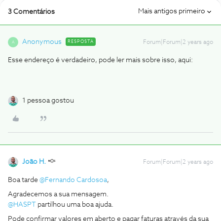
Mais antigos primeiro
3 Comentários
Anonymous
RESPOSTA
Forum|Forum|2 years ago
A
Esse endereço é verdadeiro, pode ler mais sobre isso, aqui:
1 pessoa gostou
João H.
Forum|Forum|2 years ago
Boa tarde
@Fernando Cardosoa
,
Agradecemos a sua mensagem.
@HASPT
partilhou uma boa ajuda.
Pode confirmar valores em aberto e pagar faturas através da sua