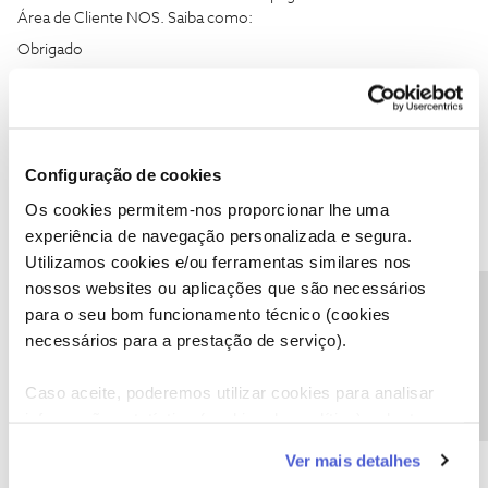
Área de Cliente NOS. Saiba como:
Obrigado
Ajude a comunidade a encontrar informação relevante. Marque
como "Melhor Resposta" e faça "Like" nos melhores comentários.
Siga os perfis da moderação, através da opção "Seguir", para estar
Configuração de cookies
sempre a par das ultimas novidades.
Os cookies permitem-nos proporcionar lhe uma
experiência de navegação personalizada e segura.
Utilizamos cookies e/ou ferramentas similares nos
nossos websites ou aplicações que são necessários
Precisa de ajuda?
Fernando Cardosoa
para o seu bom funcionamento técnico (cookies
AUTOR
Forum|Forum|2 years ago
F
necessários para a prestação de serviço).
Obrigado pelo esclarecimento por norma recebo SMS foi a
primeira vez que me enviaram um e-mail e sim tenho a APP onde
Caso aceite, poderemos utilizar cookies para analisar
o valor por acaso está metade do que me pedem no e-mail e
informação estatística (cookies de analítica), adaptar
ainda na data de pagamento
este serviço às suas preferências e apresentar-lhe
Obrigado pela vossa ajuda
Ver mais detalhes
funcionalidades (cookies de personalização e
Abraço