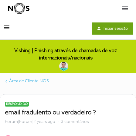
Menu
Iniciar sessão
Vishing | Phishing através de chamadas de voz
internacionais/nacionais
Área de Cliente NOS
RESPONDIDO
email fradulento ou verdadeiro ?
Forum|Forum|2 years ago
3 comentários