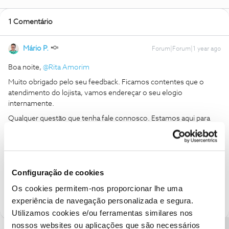
1 Comentário
Mário P.
Forum|Forum|1 year ago
Boa noite, ​
@Rita Amorim
Muito obrigado pelo seu feedback. Ficamos contentes que o
atendimento do lojista, vamos endereçar o seu elogio
internamente.
Qualquer questão que tenha fale connosco. Estamos aqui para
ajudar.
Obrigado,
Configuração de cookies
Ajude a comunidade a encontrar informação relevante. Marque
como "Melhor Resposta" e faça "Like" nos melhores comentários.
Os cookies permitem-nos proporcionar lhe uma
experiência de navegação personalizada e segura.
Utilizamos cookies e/ou ferramentas similares nos
nossos websites ou aplicações que são necessários