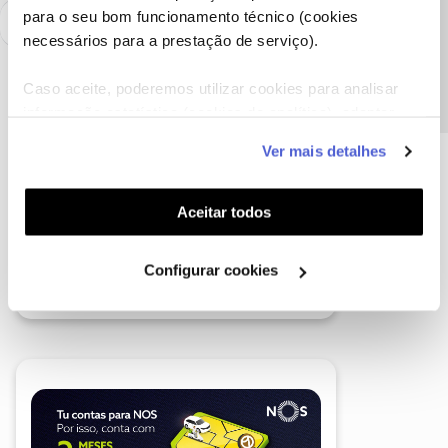
Precisa de ajuda?
para o seu bom funcionamento técnico (cookies
necessários para a prestação de serviço).
Caso aceite, poderemos utilizar cookies para analisar
informação estatística (cookies de analítica), adaptar
este serviço às suas preferências e apresentar-lhe
Ver mais detalhes
funcionalidades (cookies de personalização e
funcionalidade) e adaptar anúncios aos seus interesses
(cookies de publicidade personalizada). Pode gerir a
Aceitar todos
utilização dos cookies clicando em "
Configurar
Cookies
".
Configurar cookies
A poupança que COMBINA