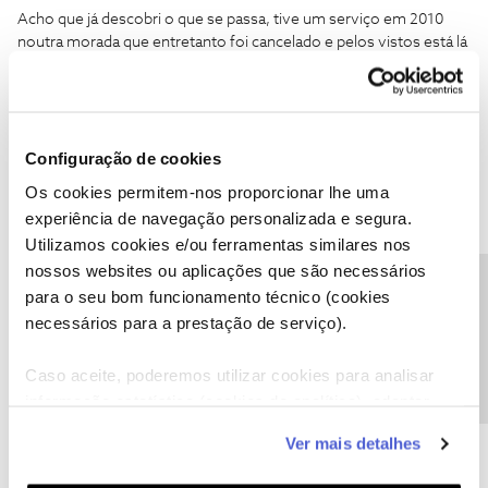
Acho que já descobri o que se passa, tive um serviço em 2010
noutra morada que entretanto foi cancelado e pelos vistos está lá
na listagem, até aparece o contrato de adesão. Espero é que não
haja problemas com a fatura deste novo serviço.
1 pessoa gostou
Configuração de cookies
Os cookies permitem-nos proporcionar lhe uma
experiência de navegação personalizada e segura.
Utilizamos cookies e/ou ferramentas similares nos
Jose Rodrigues
Forum|Forum|7 years ago
nossos websites ou aplicações que são necessários
Precisa de ajuda?
para o seu bom funcionamento técnico (cookies
Acho que já descobri o que se passa, tive um serviço em 2010
necessários para a prestação de serviço).
noutra morada que entretanto foi cancelado e pelos vistos está lá
na listagem, até aparece o contrato de adesão. Espero é que não
haja problemas com a fatura deste novo serviço.
Certamente que
Caso aceite, poderemos utilizar cookies para analisar
não, também deve ter o Contrato do novo serviço arquivado nos
informação estatística (cookies de analítica), adaptar
Documentos.
este serviço às suas preferências e apresentar-lhe
Ver mais detalhes
funcionalidades (cookies de personalização e
1 pessoa gostou
funcionalidade) e adaptar anúncios aos seus interesses