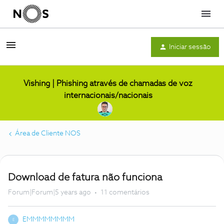
Menu
Iniciar sessão
Vishing | Phishing através de chamadas de voz
internacionais/nacionais
Área de Cliente NOS
Download de fatura não funciona
Forum|Forum|5 years ago
11 comentários
EMMMMMMMM
E