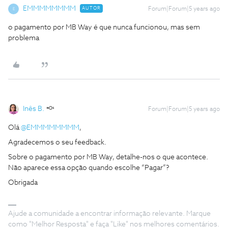
EMMMMMMMM
AUTOR
Forum|Forum|5 years ago
E
o pagamento por MB Way é que nunca funcionou, mas sem
problema
Inês B.
Forum|Forum|5 years ago
Olá
@EMMMMMMMM
,
Agradecemos o seu feedback.
Sobre o pagamento por MB Way, detalhe-nos o que acontece.
Não aparece essa opção quando escolhe “Pagar”?
Obrigada
Ajude a comunidade a encontrar informação relevante. Marque
como "Melhor Resposta" e faça "Like" nos melhores comentários.