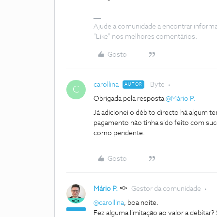
Ajude a comunidade a encontrar inform
"Like" nos melhores comentários.
Gosto
carollina
Byte
AUTOR
C
Obrigada pela resposta ​
@Mário P.
Já adicionei o débito directo há algum t
pagamento não tinha sido feito com suce
como pendente.
Gosto
Mário P.
Gestor da comunidade
@carollina
, boa noite.
Fez alguma limitação ao valor a debitar? 