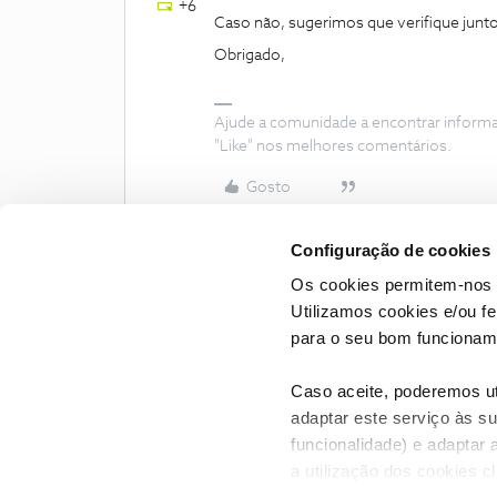
+6
Caso não, sugerimos que verifique junt
Obrigado,
Ajude a comunidade a encontrar inform
"Like" nos melhores comentários.
Gosto
Configuração de cookies
Os cookies permitem-nos 
Utilizamos cookies e/ou f
para o seu bom funcioname
Caso aceite, poderemos uti
adaptar este serviço às su
funcionalidade) e adaptar 
a utilização dos cookies c
CONTACTOS
POLÍTICA DE P