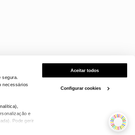
Aceitar todos
 segura.
o necessários
Configurar cookies
.
alítica),
ersonalização e
ada). Pode gerir
TERMOS E CONDIÇÕES
WHOLESALE