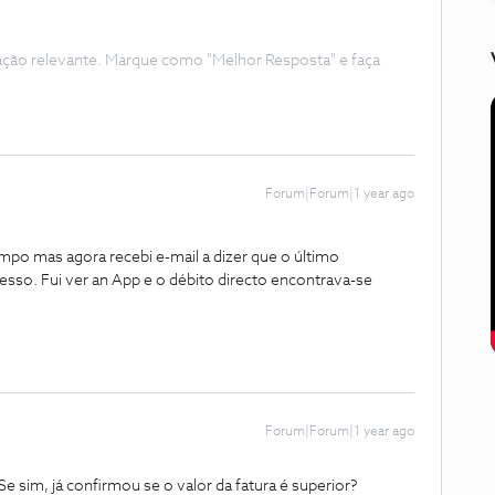
ação relevante. Marque como "Melhor Resposta" e faça
Forum|Forum|1 year ago
empo mas agora recebi e-mail a dizer que o último
sso. Fui ver an App e o débito directo encontrava-se
Forum|Forum|1 year ago
Se sim, já confirmou se o valor da fatura é superior?