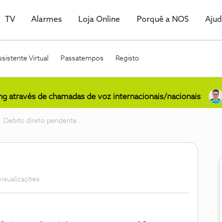
TV
Alarmes
Loja Online
Porquê a NOS
Aju
sistente Virtual
Passatempos
Registo
ing através de chamadas de voz internacionais/nacionais
Debito direto pendente .
visualizações