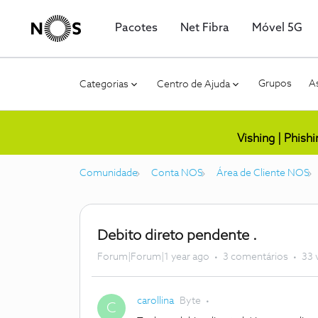
Pacotes
Net Fibra
Móvel 5G
Grupos
As
Categorias
Centro de Ajuda
Vishing | Phish
Comunidade
Conta NOS
Área de Cliente NOS
Debito direto pendente .
Forum|Forum|1 year ago
3 comentários
33 
carollina
Byte
C