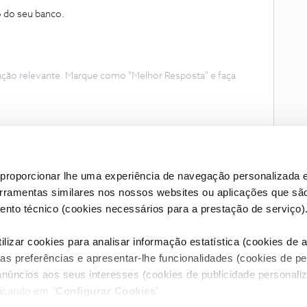
o do seu banco.
ação relevante. Marque como "Melhor Resposta" e faça
proporcionar lhe uma experiência de navegação personalizada e
erramentas similares nos nossos websites ou aplicações que sã
nto técnico (cookies necessários para a prestação de serviço)
lizar cookies para analisar informação estatística (cookies de an
as preferências e apresentar-lhe funcionalidades (cookies de p
Condições do Fórum NOS
Accessibility statement
anúncios aos seus interesses (cookies de publicidade personaliz
licando em "
Configurar Cookies
".
RIVACIDADE
CONFIGURAR COOKIES
QUALIDADE DE SERVIÇO